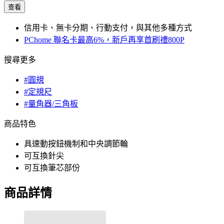
查看
信用卡、無卡分期、行動支付，與其他多種方式
PChome 聯名卡最高6%，新戶再享首刷禮800P
搜尋更多
#圓規
#定規尺
#量角器/三角板
商品特色
具速動按鈕機制和中央調節輪
可互換針尖
可互換筆芯部份
商品詳情