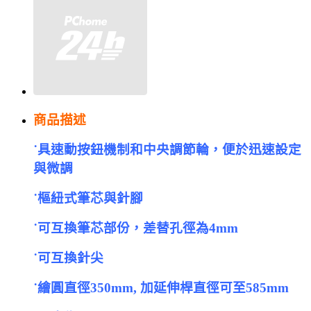
商品描述
˙具速動按鈕機制和中央調節輪，便於迅速設定
與微調
˙樞紐式筆芯與針腳
˙可互換筆芯部份，差替孔徑為4mm
˙可互換針尖
˙繪圓直徑350mm, 加延伸桿直徑可至585mm