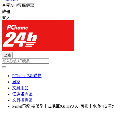
享受APP專屬優惠
註冊
登入
全站
PChome 24h購物
居家
文具用品
任選館專區
文具控專區
Pentel飛龍 攜帶型卡式毛筆(GFKP3-A) 可換卡水 附4支