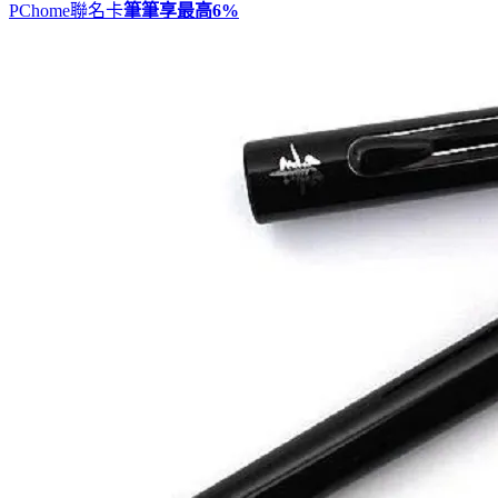
PChome聯名卡
筆筆享最高
6%