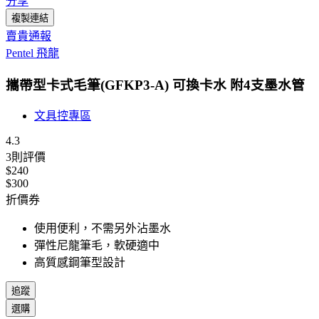
分享
複製連結
賣貴通報
Pentel 飛龍
攜帶型卡式毛筆(GFKP3-A) 可換卡水 附4支墨水管
文具控專區
4.3
3
則評價
$240
$300
折價券
使用便利，不需另外沾墨水
彈性尼龍筆毛，軟硬適中
高質感鋼筆型設計
追蹤
選購