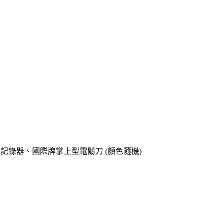
o專用記錄器、國際牌掌上型電鬍刀 (顏色隨機)