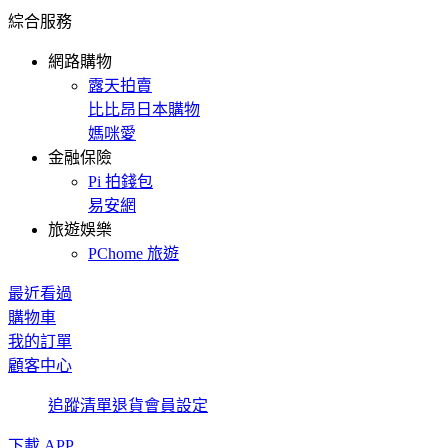
綜合服務
網路購物
露天拍賣
比比昂日本購物
媽咪愛
金融保險
Pi 拍錢包
易安網
旅遊娛樂
PChome 旅遊
最近看過
購物車
我的訂單
顧客中心
追蹤清單
退貨
會員設定
下載 APP