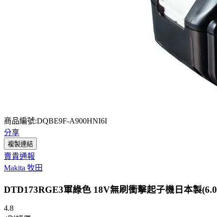
商品編號:DQBE9F-A900HNI6I
分享
複製連結
賣貴通報
Makita 牧田
DTD173RGE3軍綠色 18V無刷衝擊起子機日本製(6.0A
4.8