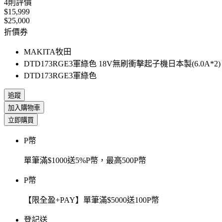
4
則評價
$15,999
$25,000
折價券
MAKITA牧田
DTD173RGE3軍綠色 18V無刷衝擊起子機日本製(6.0A*2)
DTD173RGE3軍綠色
追蹤
加入購物車
立即購買
P幣
單筆滿$1000送5%P幣，最高500P幣
P幣
【限全盈+PAY】單筆滿$5000送100P幣
登記送