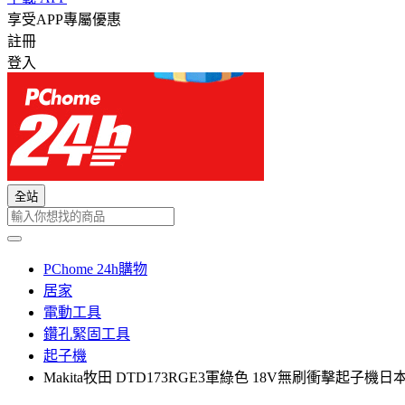
享受APP專屬優惠
註冊
登入
全站
PChome 24h購物
居家
電動工具
鑽孔緊固工具
起子機
Makita牧田 DTD173RGE3軍綠色 18V無刷衝擊起子機日本製