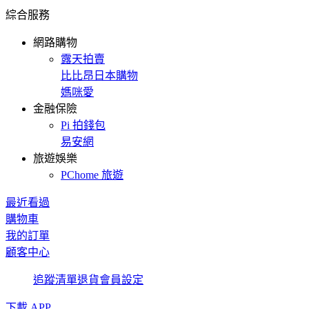
綜合服務
網路購物
露天拍賣
比比昂日本購物
媽咪愛
金融保險
Pi 拍錢包
易安網
旅遊娛樂
PChome 旅遊
最近看過
購物車
我的訂單
顧客中心
追蹤清單
退貨
會員設定
下載 APP