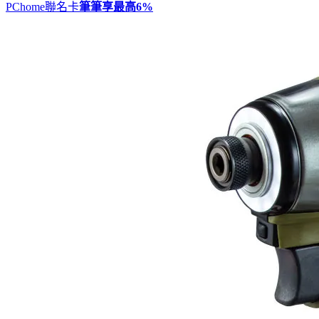
PChome聯名卡
筆筆享最高
6%