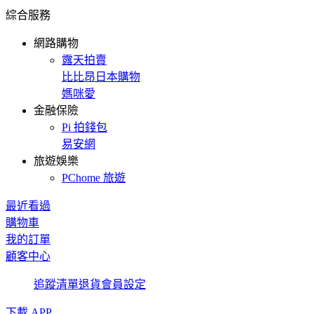
綜合服務
網路購物
露天拍賣
比比昂日本購物
媽咪愛
金融保險
Pi 拍錢包
易安網
旅遊娛樂
PChome 旅遊
最近看過
購物車
我的訂單
顧客中心
追蹤清單
退貨
會員設定
下載 APP