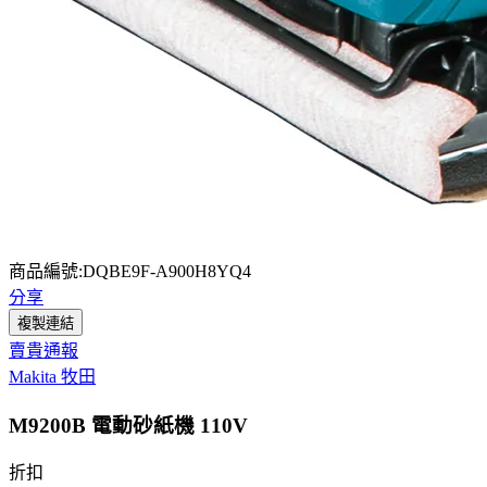
商品編號:DQBE9F-A900H8YQ4
分享
複製連結
賣貴通報
Makita 牧田
M9200B 電動砂紙機 110V
折扣