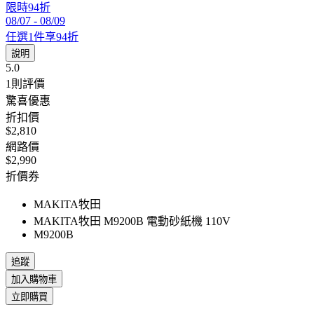
限時94折
08/07
-
08/09
任選1件享94折
說明
5.0
1
則評價
驚喜優惠
折扣價
$2,810
網路價
$2,990
折價券
MAKITA牧田
MAKITA牧田 M9200B 電動砂紙機 110V
M9200B
追蹤
加入購物車
立即購買