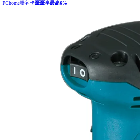
PChome聯名卡
筆筆享最高
6%