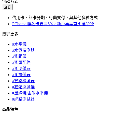
付款方式
查看
信用卡、無卡分期、行動支付，與其他多種方式
PChome 聯名卡最高6%，新戶再享首刷禮800P
搜尋更多
#水平儀
#水質檢測器
#測距儀
#測量配件
#測溫儀器
#測電儀器
#管路檢測器
#牆體探測儀
#墨線儀/雷射水平儀
#網路測試器
商品特色