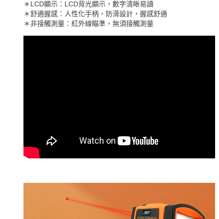
＊LCD顯示：LCD背光顯示，數字清晰易讀
＊舒適握感：人性化手柄，防滑設計，握感舒適
＊非接觸測量：紅外線瞄準，無須接觸測量