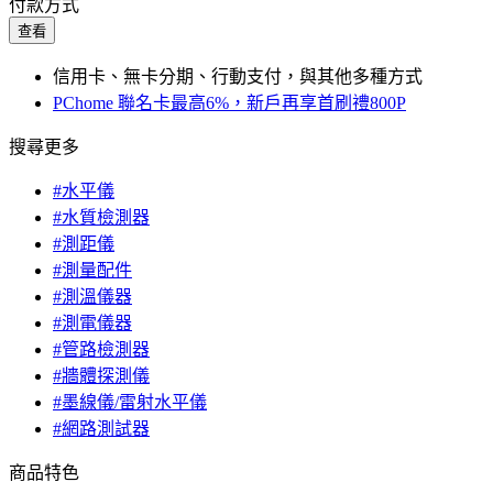
付款方式
查看
信用卡、無卡分期、行動支付，與其他多種方式
PChome 聯名卡最高6%，新戶再享首刷禮800P
搜尋更多
#水平儀
#水質檢測器
#測距儀
#測量配件
#測溫儀器
#測電儀器
#管路檢測器
#牆體探測儀
#墨線儀/雷射水平儀
#網路測試器
商品特色