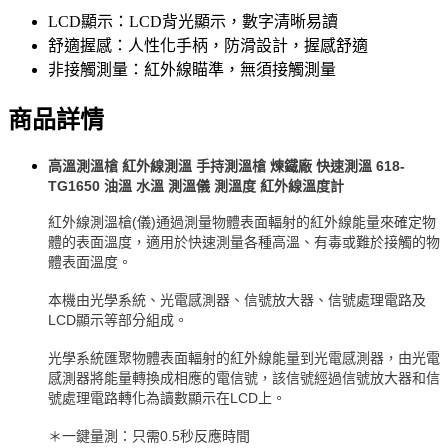
LCD顯示：LCD背光顯示，數字清晰易讀
舒適握感：人性化手柄，防滑設計，握感舒適
非接觸測量：紅外線瞄準，無須接觸測量
商品詳情
高溫測溫槍 紅外線測溫 手持測溫槍 煉鐵廠 快速測溫 618-
TG1650 油溫 水溫 測溫儀 測溫度 紅外線溫度計
紅外線測溫槍(儀)通過測量物體表面輻射的紅外線能量來確定物
體的表面溫度，適用於快速測量各種高溫、有毒或難於接觸的物
體表面溫度。
本機由光學系統、光電感測器、信號放大器、信號處理電路及
LCD顯示等部分組成。
光學系統匯聚物體表面輻射的紅外線能量到光電感測器，由光電
感測器將能量轉換成相應的電信號，該信號經過信號放大器和信
號處理電路轉化為讀數顯示在LCD上。
＊一鍵量測：只需0.5秒反應時間