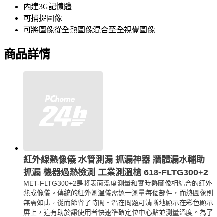
內建3G記憶體
可捕捉圖像
可將圖像從全熱圖像混合至全視覺圖像
商品詳情
紅外線熱像儀 水管測漏 抓漏神器 牆體漏水輔助
抓漏 機器過熱檢測 工業測溫槍 618-FLTG300+2
MET-FLTG300+2是將表面溫度測量和實時熱圖像相結合的紅外
熱成像儀。傳統的紅外測溫儀需逐一測量每個部件，而熱圖像則
無需如此，從而節省了時間。潛在問題可清晰地顯示在彩色顯示
屏上，這有助於讓使用者快速準確定位中心點並測量溫度。為了