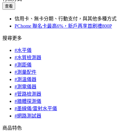
查看
信用卡、無卡分期、行動支付，與其他多種方式
PChome 聯名卡最高6%，新戶再享首刷禮800P
搜尋更多
#水平儀
#水質檢測器
#測距儀
#測量配件
#測溫儀器
#測電儀器
#管路檢測器
#牆體探測儀
#墨線儀/雷射水平儀
#網路測試器
商品特色