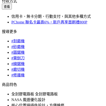
付款方式
查看
信用卡、無卡分期、行動支付，與其他多種方式
PChome 聯名卡最高6%，新戶再享首刷禮800P
搜尋更多
#刻磨機
#砂磨機
#圓鋸機
#電刨刀
#線鋸機
#磨切機
#修邊機
商品特色
全封膠電路板 全封膠電路板
NASA 風道優化設計
核心位置接插件設計，方便維修