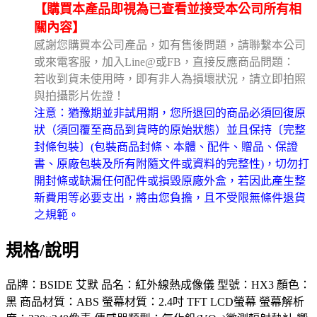
【購買本產品即視為已查看並接受本公司所有相
關內容】
感謝您購買本公司產品，如有售後問題，請聯繫本公司
或來電客服，加入Line@或FB，直接反應商品問題：
若收到貨未使用時，即有非人為損壞狀況，請立即拍照
與拍攝影片佐證！
注意：猶豫期並非試用期，您所退回的商品必須回復原
狀（須回覆至商品到貨時的原始狀態）並且保持〔完整
封條包裝〕(包裝商品封條、本體、配件、贈品、保證
書、原廠包裝及所有附隨文件或資料的完整性)，切勿打
開封條或缺漏任何配件或損毀原廠外盒，若因此產生整
新費用等必要支出，將由您負擔，且不受限無條件退貨
之規範。
規格/說明
品牌：BSIDE 艾默 品名：紅外線熱成像儀 型號：HX3 顏色：
黑 商品材質：ABS 螢幕材質：2.4吋 TFT LCD螢幕 螢幕解析