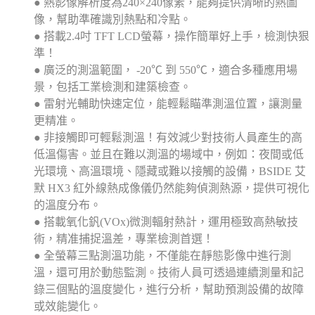
● 熱影像解析度為240×240像素，能夠提供清晰的熱圖
像，幫助準確識別熱點和冷點。
● 搭載2.4吋 TFT LCD螢幕，操作簡單好上手，檢測快狠
準！
● 廣泛的測溫範圍， -20℃ 到 550℃，適合多種應用場
景，包括工業檢測和建築檢查。
● 雷射光輔助快速定位，能輕鬆瞄準測溫位置，讓測量
更精准。
● 非接觸即可輕鬆測溫！有效減少對技術人員產生的高
低溫傷害。並且在難以測溫的場域中，例如：夜間或低
光環境、高溫環境、隱藏或難以接觸的設備，BSIDE 艾
默 HX3 紅外線熱成像儀仍然能夠偵測熱源，提供可視化
的溫度分布。
● 搭載氧化釩(VOx)微測輻射熱計，運用極致高熱敏技
術，精准捕捉溫差，專業檢測首選！
● 全螢幕三點測溫功能，不僅能在靜態影像中進行測
溫，還可用於動態監測。技術人員可透過連續測量和記
錄三個點的溫度變化，進行分析，幫助預測設備的故障
或效能變化。