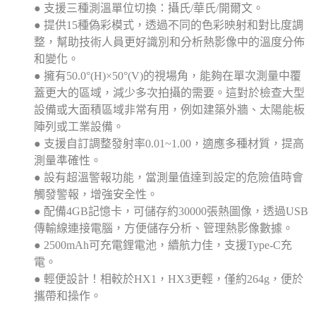
● 支援三種測溫單位切換：攝氏/華氏/開爾文。
● 提供15種偽彩模式，透過不同的色彩映射和對比度調
整，幫助技術人員更好識別和分析熱影像中的溫度分佈
和變化。
● 擁有50.0°(H)×50°(V)的視場角，能夠在單次測量中覆
蓋更大的區域，減少多次拍攝的需要。這對於檢查大型
設備或大面積區域非常有用，例如建築外牆、太陽能板
陣列或工業設備。
● 支援自訂調整發射率0.01~1.00，適應多種材質，提高
測量準確性。
● 設有超溫警報功能，當測量值達到設定的危險值時會
觸發警報，增強安全性。
● 配備4GB記憶卡，可儲存約30000張熱圖像，透過USB
傳輸線連接電腦，方便儲存分析、管理熱影像數據。
● 2500mAh可充電鋰電池，續航力佳，支援Type-C充
電。
● 輕便設計！相較於HX1，HX3更輕，僅約264g，便於
攜帶和操作。