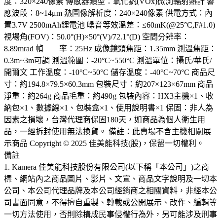
度：320×240像素 傳感器類型：氧化釩(VOx)微測輻射熱計 響
應波段：8~14μm 熱圖像解析度：240×240像素 供電方式：內
置3.7V 2500mAh鋰電池 噪音等效溫差：≤60mK(@25°C,F#1.0)
視場角(FOV)：50.0°(H)×50°(V)/72.1°(D) 空間分辨率：
8.89mrad 幀 率：25Hz 成像鏡頭焦距：1.35mm 測溫焦距：
0.3m~3m可調 測溫範圍：-20°C~550°C 測溫單位：攝氏/華氏/
開爾文 工作溫度：-10°C~50°C 儲存溫度：-40°C~70°C 商品尺
寸：約194.8×79.5×60.3mm 包裝尺寸：約207×123×67mm 商品
淨重：約264g 商品毛重：約490g 包裝內容：HX3主機×1、收
納包×1、數據線×1、包裝盒×1、使用說明書×1 保固：非人為
因素之損壞，台灣代理商保固180天，如商品為個人衛生用
品，一經拆封使用無法換貨。 備註：此賣場不含主機相關展
示商品 Copyright © 2025 佳美能科技(股)，保留一切權利。
備註
1. Kamera 佳美能科技股份有限公司(以下稱「本公司」)之商
標、網站內之商品圖片、影片、文宣、商品文字說明及一切本
公司、本公司代理品牌及本公司經銷商之相關資料，非經本公
司書面同意，不得擅自重製、轉載或公開展示、改作、編輯等
一切方法使用，否則除構成民事侵權行為外，另可能涉及刑事