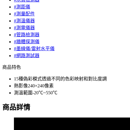
#測距儀
#測量配件
#測溫儀器
#測電儀器
#管路檢測器
#牆體探測儀
#墨線儀/雷射水平儀
#網路測試器
商品特色
15種偽彩模式透過不同的色彩映射和對比度調
熱影像240×240像素
測溫範圍-20℃~550℃
商品詳情