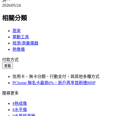
洪**
2026/05/24
相關分類
居家
電動工具
檢測/測量儀器
熱像儀
付款方式
查看
信用卡、無卡分期、行動支付，與其他多種方式
PChome 聯名卡最高6%，新戶再享首刷禮800P
搜尋更多
#熱成像
#水平儀
#水質檢測器