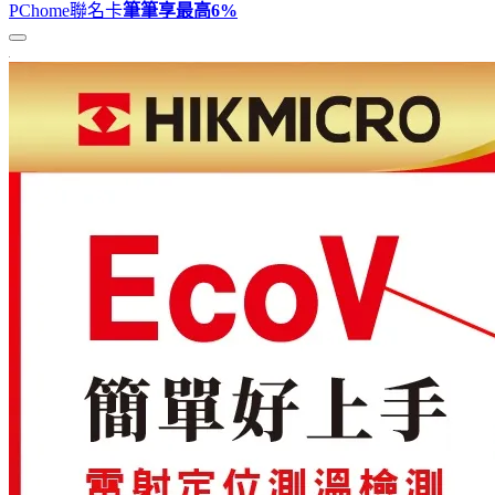
PChome聯名卡
筆筆享最高
6%