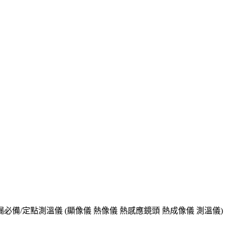
抓漏必備/定點測溫儀 (顯像儀 熱像儀 熱感應鏡頭 熱成像儀 測溫儀)