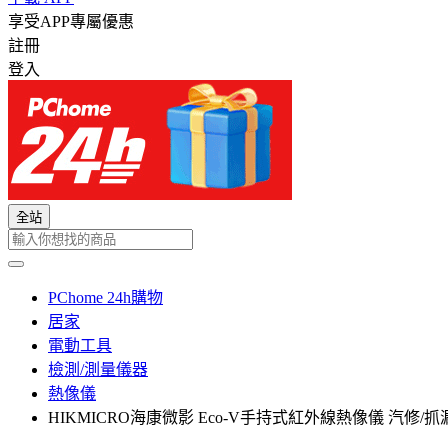
享受APP專屬優惠
註冊
登入
全站
PChome 24h購物
居家
電動工具
檢測/測量儀器
熱像儀
HIKMICRO海康微影 Eco-V手持式紅外線熱像儀 汽修/