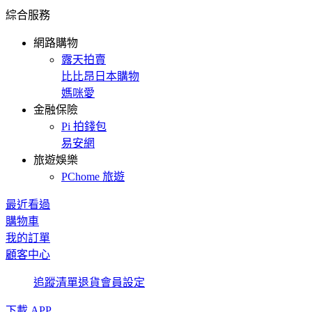
綜合服務
網路購物
露天拍賣
比比昂日本購物
媽咪愛
金融保險
Pi 拍錢包
易安網
旅遊娛樂
PChome 旅遊
最近看過
購物車
我的訂單
顧客中心
追蹤清單
退貨
會員設定
下載 APP