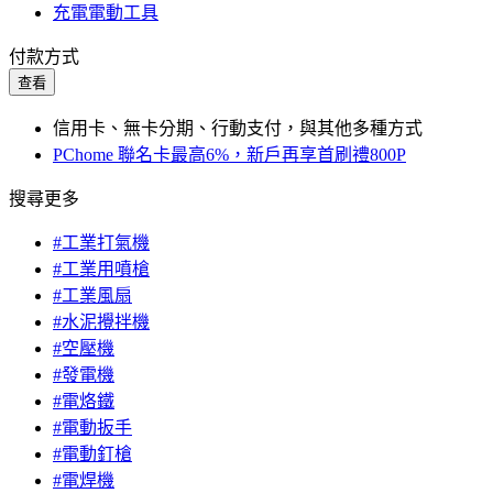
充電電動工具
付款方式
查看
信用卡、無卡分期、行動支付，與其他多種方式
PChome 聯名卡最高6%，新戶再享首刷禮800P
搜尋更多
#工業打氣機
#工業用噴槍
#工業風扇
#水泥攪拌機
#空壓機
#發電機
#電烙鐵
#電動扳手
#電動釘槍
#電焊機