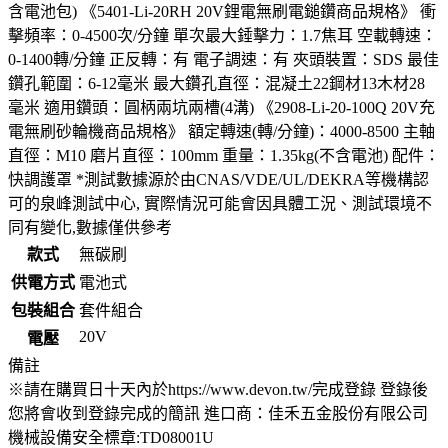
含電池包) 《5401-Li-20RH 20V鋰電無刷電鎚鑽商品規格》 衝
擊頻率：0-4500次/分鐘 單次最大錘擊力：1.7焦耳 空載轉速：
0-1400轉/分鐘 正反轉：有 電子調速：有 夾頭裝置：SDS 最佳
鑽孔範圍：6-12毫米 最大鑽孔直徑：混凝土22鋼材13木材28
毫米 適用鑽頭：圓柄兩坑兩槽(4溝) 《2908-Li-20-100Q 20V充
電無刷砂輪機商品規格》 額定轉速(轉/分鐘)：4000-8500 主軸
直徑：M10 磨片直徑：100mm 重量：1.35kg(不含電池) 配件：
快調護罩 *測試數據源於由CNAS/VDE/UL/DEKRA等機構認
可的泉峰測試中心, 實際情況可能會因具體工況、測試環境不
同有變化,數據僅供參考
款式
無碳刷
供電方式
電池式
包裝組合
套件組合
20V
電壓
備註
※請在購買日十天內於https://www.devon.tw/完成登錄 登錄後
您將會收到登錄完成的簡訊 進口商：佳禾五金股份有限公司
機械設備安全標章:TD08001U