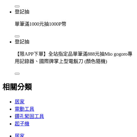
登記抽
單筆滿1000元抽1000P幣
登記抽
【限APP下單】全站指定品單筆滿888元抽Mio gogoro專
用記錄器、國際牌掌上型電鬍刀 (顏色隨機)
相關分類
居家
電動工具
鑽孔緊固工具
起子機
居家