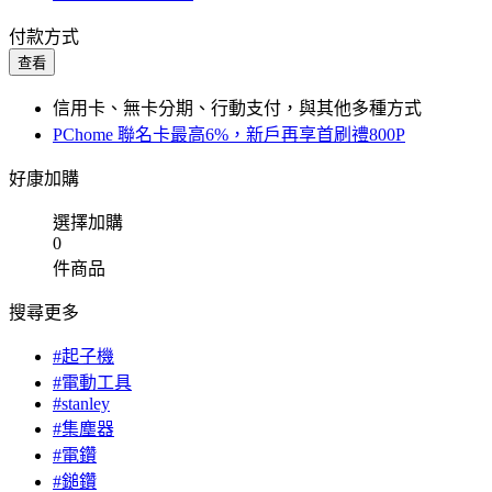
付款方式
查看
信用卡、無卡分期、行動支付，與其他多種方式
PChome 聯名卡最高6%，新戶再享首刷禮800P
好康加購
選擇加購
0
件商品
搜尋更多
#起子機
#電動工具
#stanley
#集塵器
#電鑽
#鎚鑽