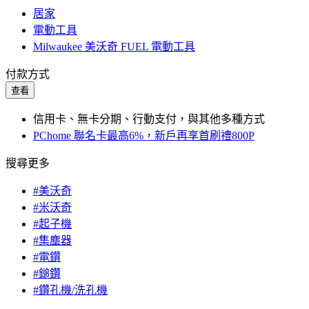
居家
電動工具
Milwaukee 美沃奇 FUEL 電動工具
付款方式
查看
信用卡、無卡分期、行動支付，與其他多種方式
PChome 聯名卡最高6%，新戶再享首刷禮800P
搜尋更多
#美沃奇
#米沃奇
#起子機
#集塵器
#電鑽
#鎚鑽
#鑽孔機/洗孔機