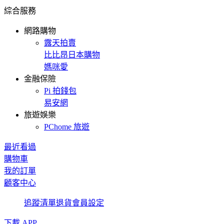
綜合服務
網路購物
露天拍賣
比比昂日本購物
媽咪愛
金融保險
Pi 拍錢包
易安網
旅遊娛樂
PChome 旅遊
最近看過
購物車
我的訂單
顧客中心
追蹤清單
退貨
會員設定
下載 APP