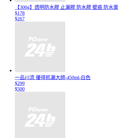
【300g】透明防水膠 止漏膠 防水膠 壁癌 防水膏
$178
$267
一品川流 優得抓漏大師-450ml-白色
$299
$500