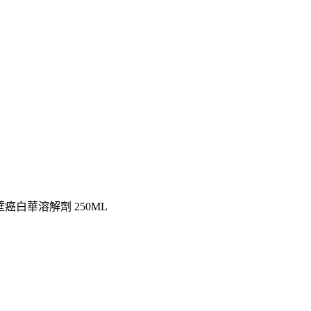
 壁癌白華溶解劑 250ML