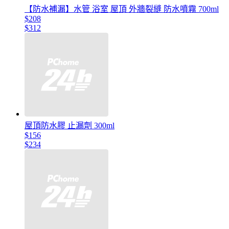
【防水補漏】水管 浴室 屋頂 外牆裂縫 防水噴霧 700ml
$208
$312
屋頂防水膠 止漏劑 300ml
$156
$234