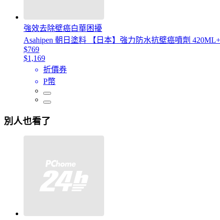
強效去除壁癌白華困擾
Asahipen 朝日塗料 【日本】強力防水抗壁癌噴劑 420ML+
$769
$1,169
折價券
P幣
別人也看了