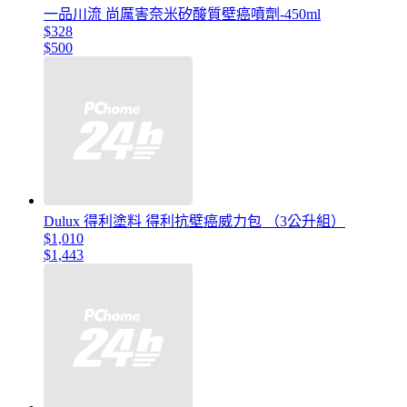
一品川流 尚厲害奈米矽酸質壁癌噴劑-450ml
$328
$500
Dulux 得利塗料 得利抗壁癌威力包 （3公升組）
$1,010
$1,443