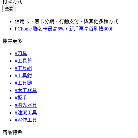
付款方式
查看
信用卡、無卡分期、行動支付，與其他多種方式
PChome 聯名卡最高6%，新戶再享首刷禮800P
搜尋更多
#刀具
#工具剪
#工具組
#工具鉗
#工具鎚
#木工器具
#扳手
#拋光器具
#油漆工具
#泥作工具
商品特色