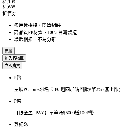
$1,199
$1,688
折價券
多用途拼接，簡單組裝
高品質PP材質、100%台灣製造
環環相扣，不易分離
追蹤
加入購物車
立即購買
P幣
星展PChome聯名卡8/6 週四加碼回饋P幣2% (無上限)
P幣
【限全盈+PAY】單筆滿$5000送100P幣
登記送