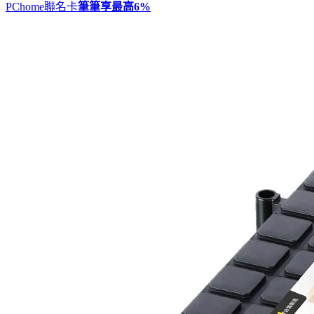
PChome聯名卡
筆筆享最高
6%