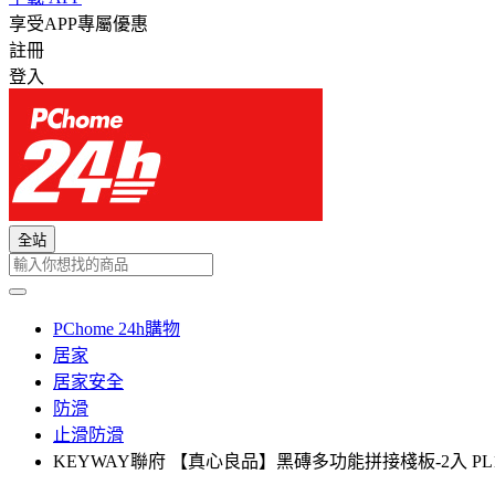
享受APP專屬優惠
註冊
登入
全站
PChome 24h購物
居家
居家安全
防滑
止滑防滑
KEYWAY聯府 【真心良品】黑磚多功能拼接棧板-2入 PL1