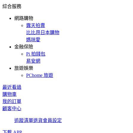
綜合服務
網路購物
露天拍賣
比比昂日本購物
媽咪愛
金融保險
Pi 拍錢包
易安網
旅遊娛樂
PChome 旅遊
最近看過
購物車
我的訂單
顧客中心
追蹤清單
退貨
會員設定
下載 APP