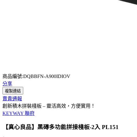
商品編號:DQBBFN-A900IDIOV
分享
複製連結
賣貴通報
創新積木拼裝棧板 – 靈活高效，方便實用！
KEYWAY 聯府
【真心良品】黑磚多功能拼接棧板-2入 PL151