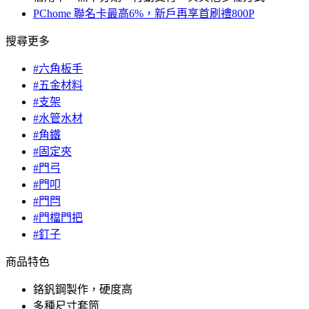
PChome 聯名卡最高6%，新戶再享首刷禮800P
搜尋更多
#六角板手
#五金材料
#支架
#水管水材
#角鐵
#固定夾
#門弓
#門叩
#門閂
#門檔門把
#釘子
商品特色
鉻釩鋼製作，硬度高
多種尺寸套筒