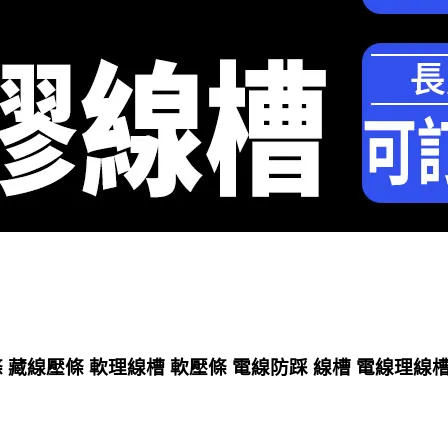
線壓條 軟理線槽 軟壓條 電線防踩 線槽 電線理線槽 藏線條