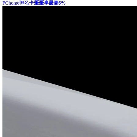
PChome聯名卡
筆筆享最高
6%