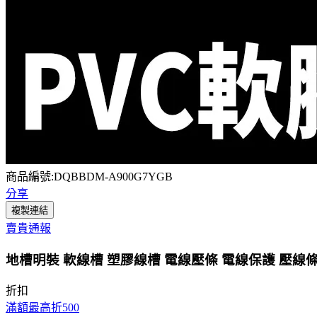
商品編號:DQBBDM-A900G7YGB
分享
複製連結
賣貴通報
地槽明裝 軟線槽 塑膠線槽 電線壓條 電線保護 壓線條 藏
折扣
滿額最高折500