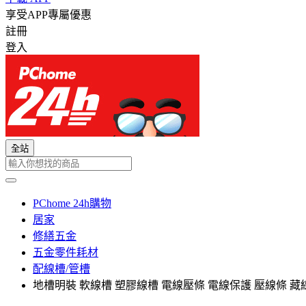
享受APP專屬優惠
註冊
登入
全站
PChome 24h購物
居家
修繕五金
五金零件耗材
配線槽/管槽
地槽明裝 軟線槽 塑膠線槽 電線壓條 電線保護 壓線條 藏線壓