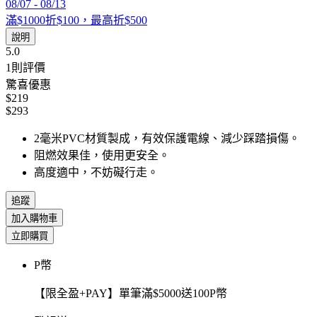
08/07
-
08/13
滿$1000折$100，最高折$500
說明
5.0
1
則評價
驚喜優惠
$219
$293
2毫米PVC材質製成，有效保護電線、減少踩踏損傷。
阻燃效果佳，使用更安全。
高度適中，不妨礙行走。
追蹤
加入購物車
立即購買
P幣
【限全盈+PAY】單筆滿$5000送100P幣