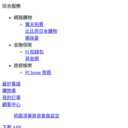
綜合服務
網路購物
露天拍賣
比比昂日本購物
媽咪愛
金融保險
Pi 拍錢包
易安網
旅遊娛樂
PChome 旅遊
最近看過
購物車
我的訂單
顧客中心
追蹤清單
退貨
會員設定
下載 APP