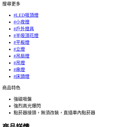
搜尋更多
#LED吸頂燈
#小夜燈
#戶外燈具
#半吸頂花燈
#平板燈
#立燈
#吊扇燈
#吊燈
#串燈
#床頭燈
商品特色
強磁吸盤
強烈高光爆閃
點菸器接頭，無須改裝，直插車內點菸器