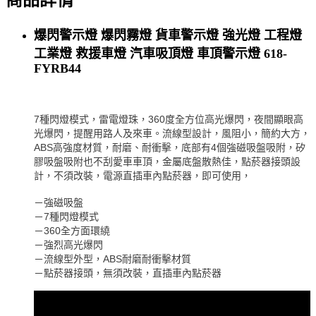
商品詳情
爆閃警示燈 爆閃霧燈 貨車警示燈 強光燈 工程燈
工業燈 救援車燈 汽車吸頂燈 車頂警示燈 618-
FYRB44
7種閃燈模式，雷電燈珠，360度全方位高光爆閃，夜間顯眼高
光爆閃，提醒用路人及來車。流線型設計，風阻小，簡約大方，
ABS高強度材質，耐磨、耐衝擊，底部有4個強磁吸盤吸附，矽
膠吸盤吸附也不刮愛車車頂，金屬底盤散熱佳，點菸器接頭設
計，不須改裝，電源直插車內點菸器，即可使用，
－強磁吸盤
－7種閃燈模式
－360全方面環繞
－強烈高光爆閃
－流線型外型，ABS耐磨耐衝擊材質
－點菸器接頭，無須改裝，直插車內點菸器