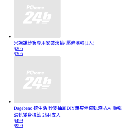
米諾諾紗窗專用安裝滾輪/ 壓條滾輪(1入)
$205
$305
Dagebeno 荷生活 秒變抽屜DIY無痕伸縮軌道貼片 順暢
滑軌變身拉籃 2組4支入
$499
$999