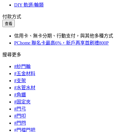
DIY 軌道/輪類
付款方式
查看
信用卡、無卡分期、行動支付，與其他多種方式
PChome 聯名卡最高6%，新戶再享首刷禮800P
搜尋更多
#紗門輪
#五金材料
#支架
#水管水材
#角鐵
#固定夾
#門弓
#門叩
#門閂
#門檔門把