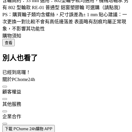
含輪高約：33 mm 適用：802型輪子款均通用，機械培軸承 另
有 802 型輪款 RE-01 普通型 鋁窗塑膠輪 可選購（請點我）
PS：購買輪子類均含螺絲，尺寸誤差為± 1 mm 貼心建議：一
次更換一對比較不會有高低邊落差 表面略有刮痕均屬正常現
象，不影響其功能性
購物須知
查看
別人也看了
已經到底囉！
關於PChome24h
顧客權益
其他服務
企業合作
下載 PChome 24h購物 APP