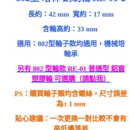
長約：42 mm
寬約：17 mm
含輪高約：33 mm
適用：802型輪子款均通用，
機械培
軸承
另有 802 型輪款 RE-01 普通型 鋁窗
塑膠輪 可選購（請點我）
PS：購買輪子類均含螺絲，尺寸誤差
為± 1 mm
貼心建議：一次更換一對比較不會有
高低邊落差