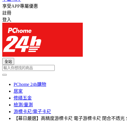
享受APP專屬優惠
註冊
登入
全站
PChome 24h購物
居家
修繕五金
檢測/量測
游標卡尺/電子卡尺
【幕日嚴選】高精度游標卡尺 電子游標卡尺 閉合不透光 