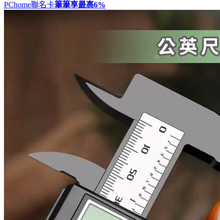
PChome聯名卡
筆筆享最高
6%