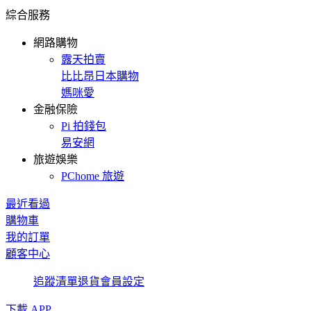
綜合服務
網路購物
露天拍賣
比比昂日本購物
媽咪愛
金融保險
Pi 拍錢包
易安網
旅遊娛樂
PChome 旅遊
最近看過
購物車
我的訂單
顧客中心
追蹤清單
退貨
會員設定
下載 APP