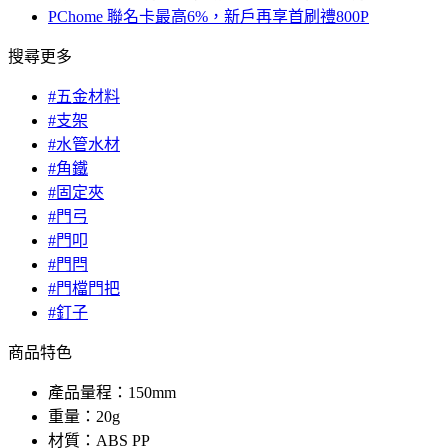
PChome 聯名卡最高6%，新戶再享首刷禮800P
搜尋更多
#五金材料
#支架
#水管水材
#角鐵
#固定夾
#門弓
#門叩
#門閂
#門檔門把
#釘子
商品特色
產品量程：150mm
重量：20g
材質：ABS PP