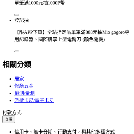
單筆滿1000元抽1000P幣
登記抽
【限APP下單】全站指定品單筆滿888元抽Mio gogoro專
用記錄器、國際牌掌上型電鬍刀 (顏色隨機)
相關分類
居家
修繕五金
檢測/量測
游標卡尺/電子卡尺
付款方式
查看
信用卡、無卡分期、行動支付，與其他多種方式