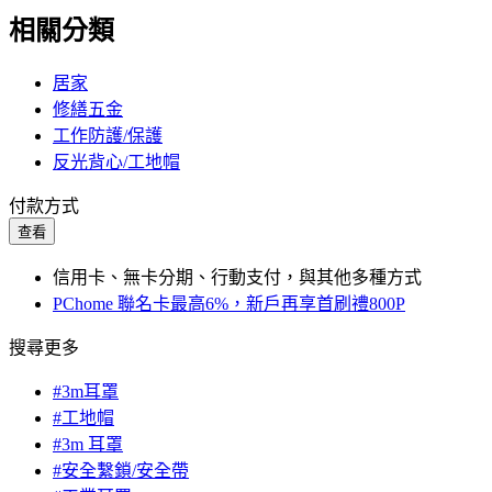
相關分類
居家
修繕五金
工作防護/保護
反光背心/工地帽
付款方式
查看
信用卡、無卡分期、行動支付，與其他多種方式
PChome 聯名卡最高6%，新戶再享首刷禮800P
搜尋更多
#3m耳罩
#工地帽
#3m 耳罩
#安全繫鎖/安全帶