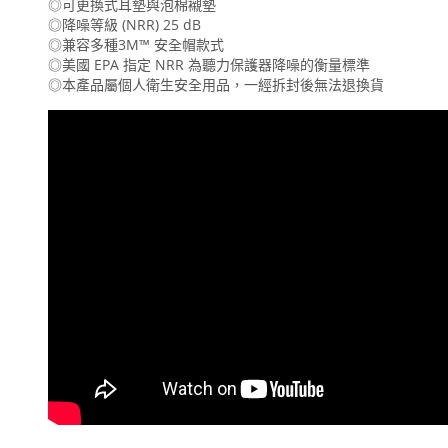
◎可更換式耳墊與泡棉襯墊
◎降噪等級 (NRR) 25 dB
◎兼容多種3M™ 安全帽款式
◎美國 EPA 指定 NRR 為聽力保護器降噪的衡量標準
◎本產品屬個人衛生安全用品，一經拆封後無法退換貨