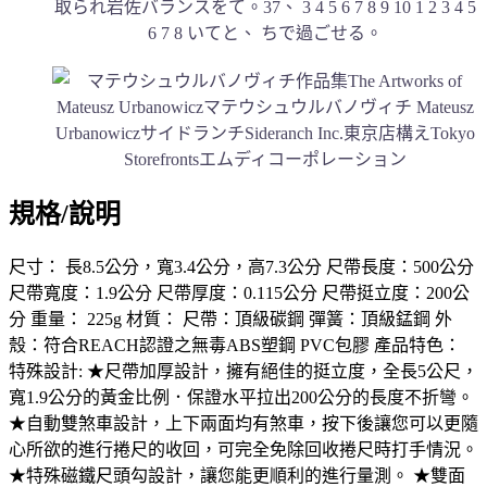
規格/說明
尺寸： 長8.5公分，寬3.4公分，高7.3公分 尺帶長度：500公分
尺帶寬度：1.9公分 尺帶厚度：0.115公分 尺帶挺立度：200公
分 重量： 225g 材質： 尺帶：頂級碳鋼 彈簧：頂級錳鋼 外
殼：符合REACH認證之無毒ABS塑鋼 PVC包膠 產品特色：
特殊設計: ★尺帶加厚設計，擁有絕佳的挺立度，全長5公尺，
寬1.9公分的黃金比例．保證水平拉出200公分的長度不折彎。
★自動雙煞車設計，上下兩面均有煞車，按下後讓您可以更隨
心所欲的進行捲尺的收回，可完全免除回收捲尺時打手情況。
★特殊磁鐵尺頭勾設計，讓您能更順利的進行量測。 ★雙面