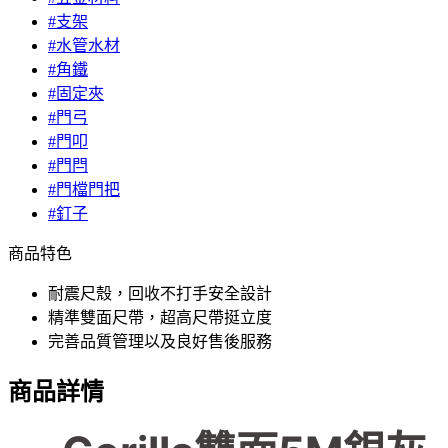
#支架
#水管水材
#角鐵
#固定夾
#門弓
#門叩
#門閂
#門檔門把
#釘子
商品特色
耐震尺殼，回收不打手安全設計
精準雙面尺帶，超高尺帶挺立度
完善品質管理以及良好售後服務
商品詳情