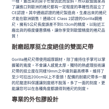
一樣，蓋出來的房子也會因此而歪斜，所以歐盟國家為
了讓進口到歐洲的捲尺都有一定程度的準確性而設立了
CE認證。
其中通過認證的捲尺製造商，生產出來的捲尺
才能在歐洲銷售！
通過CE Class 2認證的Gorilla鋼捲
尺，擁有5公尺長度誤差不到0.13cm的精度，以貼近工
廠出貨的極度優惠價格，讓你享受到歐盟精度的捲尺品
質！
耐磨超厚挺立度絕佳的雙面尺帶
Gorilla捲尺尺帶使用超厚鋼材，除了維持住手掌可以掌
握著的寬度，不會讓人感覺太厚，獨特的熱處理技術讓
尺帶的挺立度在同樣19mm之中達到最高標準，維持了
至少可拉出200cm以上不垂頭！配備的耐磨尺帶
多一層
的尼龍塗料保護讓刻度絕不脫落，多了一面的刻度，更
能讓您可以在各種角度都讀得到捲尺的刻度。
專業的外包膠設計