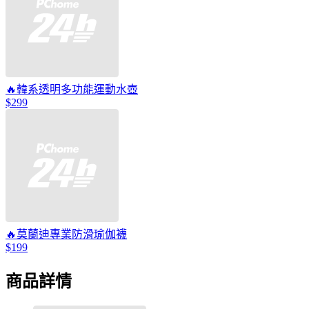
🔥韓系透明多功能運動水壺
$299
🔥莫蘭迪專業防滑瑜伽襪
$199
商品詳情