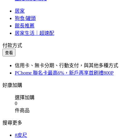
居家
狗食/罐頭
館長推薦
居家生活｜超速配
付款方式
查看
信用卡、無卡分期、行動支付，與其他多種方式
PChome 聯名卡最高6%，新戶再享首刷禮800P
好康加購
選擇加購
0
件商品
搜尋更多
#皮尺