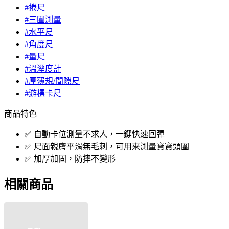
#捲尺
#三圍測量
#水平尺
#角度尺
#量尺
#溫溼度計
#厚薄規/間隙尺
#游標卡尺
商品特色
✅ 自動卡位測量不求人，一鍵快速回彈
✅ 尺面親膚平滑無毛刺，可用來測量寶寶頭圍
✅ 加厚加固，防摔不變形
相關商品