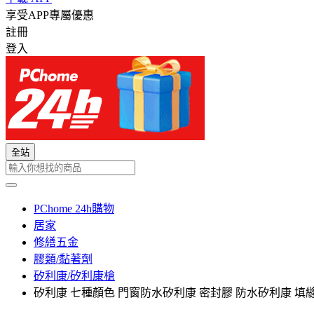
享受APP專屬優惠
註冊
登入
全站
PChome 24h購物
居家
修繕五金
膠類/黏著劑
矽利康/矽利康槍
矽利康 七種顏色 門窗防水矽利康 密封膠 防水矽利康 填縫劑