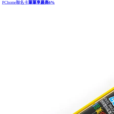
PChome聯名卡
筆筆享最高
6%