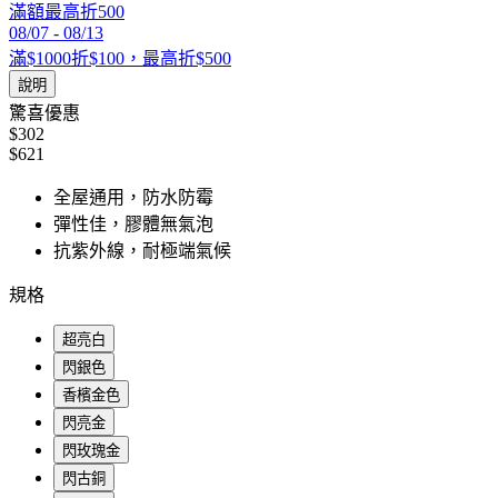
滿額最高折500
08/07
-
08/13
滿$1000折$100，最高折$500
說明
驚喜優惠
$302
$621
全屋通用，防水防霉
彈性佳，膠體無氣泡
抗紫外線，耐極端氣候
規格
超亮白
閃銀色
香檳金色
閃亮金
閃玫瑰金
閃古銅