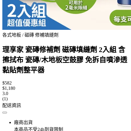
各式地板 / 磁磚 修補填縫劑
理享家 瓷磚修補劑 磁磚填縫劑 2入組 含
擦拭布 瓷磚/木地板空鼓膠 免拆自噴滲透
黏貼劑整平器
$582
$1,180
3.0
(1)
配送資訊
廠商出貨
本商品不受24h到貨限制