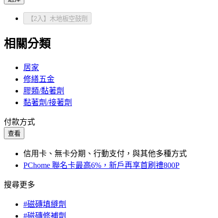
【2入】木地板空鼓劑
相關分類
居家
修繕五金
膠類/黏著劑
黏著劑/接著劑
付款方式
查看
信用卡、無卡分期、行動支付，與其他多種方式
PChome 聯名卡最高6%，新戶再享首刷禮800P
搜尋更多
#磁磚填縫劑
#磁磚修補劑