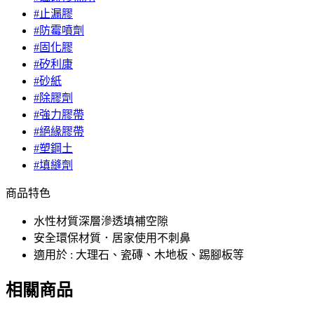
#止漏膠
#防霉噴劑
#固化膠
#矽利康
#砂紙
#除膠劑
#強力膠帶
#絕緣膠帶
#塑鋼土
#填縫劑
商品特色
水性材質深層滲透填補空隙
安全環保材質．居家使用不刺鼻
適用於 : 大理石、瓷磚、木地板、踢腳板等
相關商品