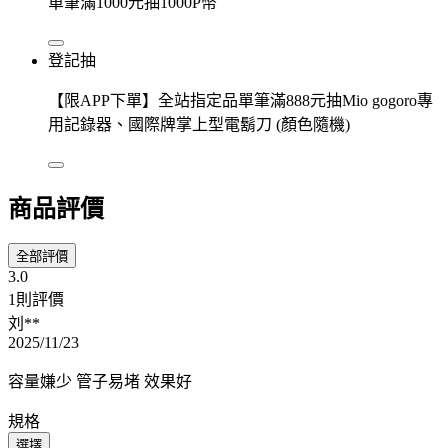
單筆滿1000元抽1000P幣
登記抽
【限APP下單】全站指定品單筆滿888元抽Mio gogoro專
用記錄器、國際牌掌上型電鬍刀 (顏色隨機)
商品評價
全部評價
3.0
1則評價
刘**
2025/11/23
容量嫌少 管子易堵 效果好
規格
選擇