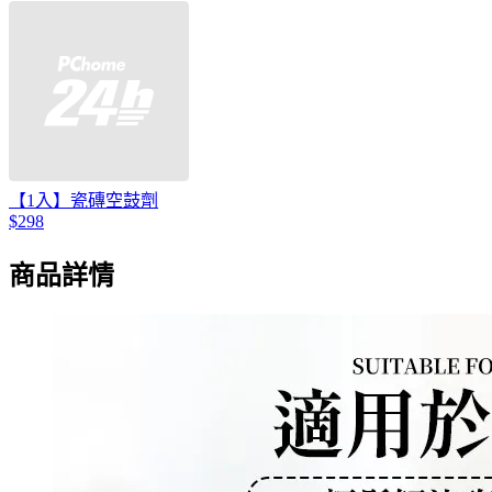
【1入】瓷磚空鼓劑
$298
商品詳情