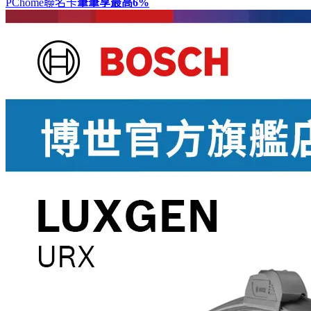
PChome聯名卡
筆筆享最高
6%