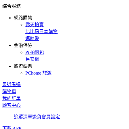
綜合服務
網路購物
露天拍賣
比比昂日本購物
媽咪愛
金融保險
Pi 拍錢包
易安網
旅遊娛樂
PChome 旅遊
最近看過
購物車
我的訂單
顧客中心
追蹤清單
退貨
會員設定
下載 APP