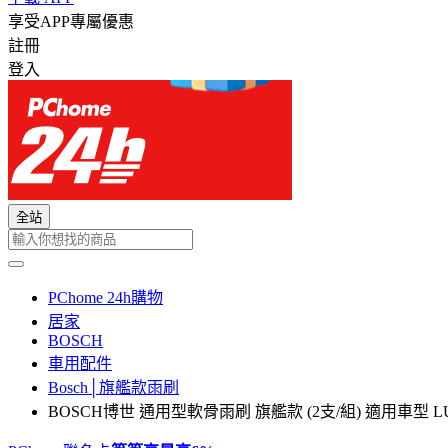
享受APP專屬優惠
註冊
登入
全站
PChome 24h購物
居家
BOSCH
車用配件
Bosch│旗艦款雨刷
BOSCH博世 通用型軟骨雨刷 旗艦款 (2支/組) 適用車型 LUX