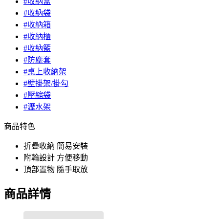
#收納盒
#收納袋
#收納箱
#收納櫃
#收納籃
#防塵套
#桌上收納架
#壁掛架/掛勾
#壓縮袋
#瀝水架
商品特色
折疊收納 簡易安裝
附輪設計 方便移動
頂部置物 隨手取放
商品詳情