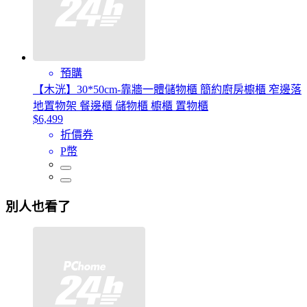
預購
【木洸】30*50cm-靠牆一體儲物櫃 簡約廚房櫥櫃 窄邊落
地置物架 餐邊櫃 儲物櫃 櫥櫃 置物櫃
$6,499
折價券
P幣
別人也看了