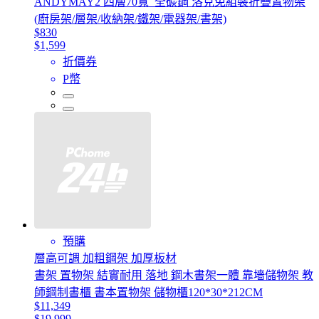
ANDYMAY2 四層70寬_全碳鋼 洛克免組裝折疊置物架
(廚房架/層架/收納架/鐵架/電器架/書架)
$830
$1,599
折價券
P幣
預購
層高可調 加粗鋼架 加厚板材
書架 置物架 結實耐用 落地 鋼木書架一體 靠墻儲物架 教
師鋼制書櫃 書本置物架 儲物櫃120*30*212CM
$11,349
$19,999