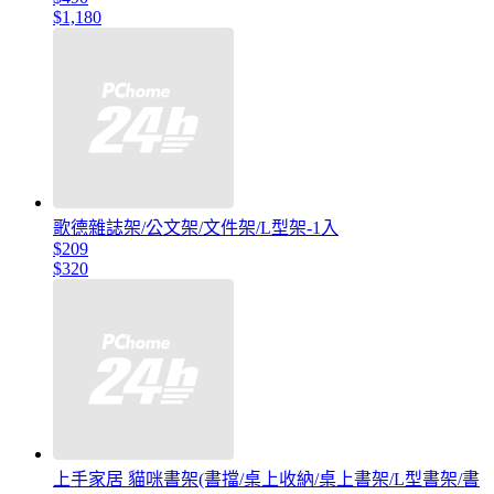
$1,180
歌德雜誌架/公文架/文件架/L型架-1入
$209
$320
上手家居 貓咪書架(書擋/桌上收納/桌上書架/L型書架/書