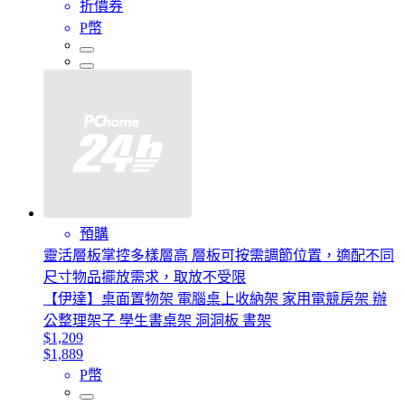
折價券
P幣
預購
靈活層板掌控多樣層高 層板可按需調節位置，適配不同
尺寸物品擺放需求，取放不受限
【伊達】桌面置物架 電腦桌上收納架 家用電競房架 辦
公整理架子 學生書桌架 洞洞板 書架
$1,209
$1,889
P幣