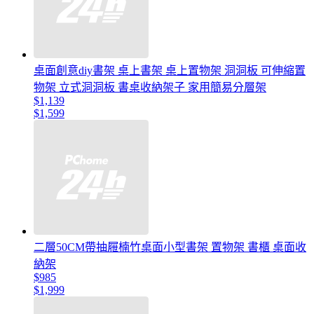
桌面創意diy書架 桌上書架 桌上置物架 洞洞板 可伸縮置
物架 立式洞洞板 書桌收納架子 家用簡易分層架
$1,139
$1,599
二層50CM帶抽屜楠竹桌面小型書架 置物架 書櫃 桌面收
納架
$985
$1,999