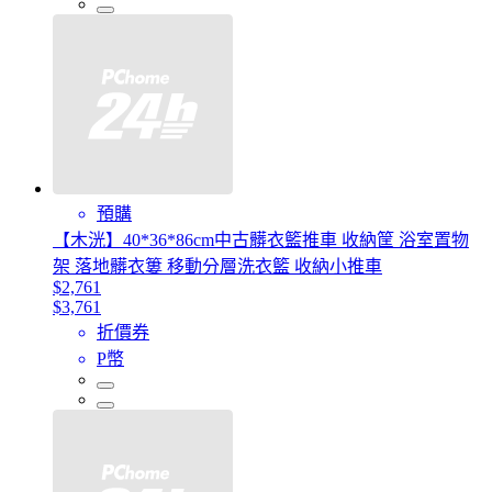
預購
【木洸】40*36*86cm中古髒衣籃推車 收納筐 浴室置物
架 落地髒衣簍 移動分層洗衣籃 收納小推車
$2,761
$3,761
折價券
P幣