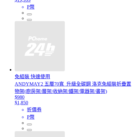
P幣
免組裝 快速使用
ANDYMAY2 五層70寬_升級全碳鋼 洛克免組裝折疊置
物架(廚房架/層架/收納架/鐵架/電器架/書架)
$980
$1,850
折價券
P幣