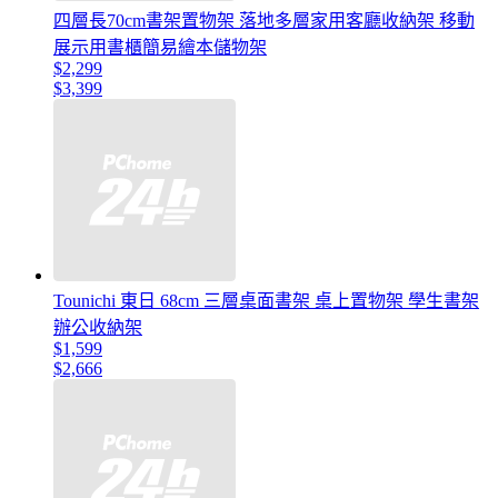
四層長70cm書架置物架 落地多層家用客廳收納架 移動
展示用書櫃簡易繪本儲物架
$2,299
$3,399
Tounichi 東日 68cm 三層桌面書架 桌上置物架 學生書架
辦公收納架
$1,599
$2,666