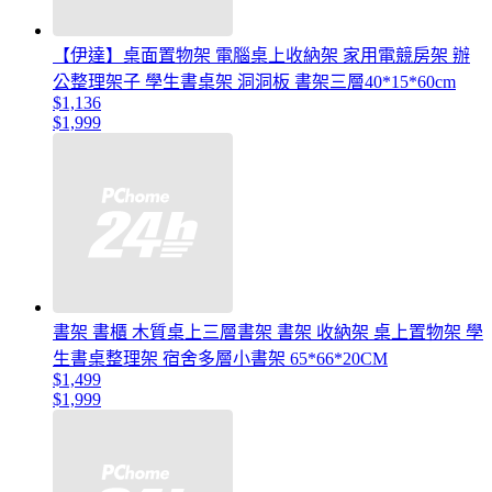
【伊達】桌面置物架 電腦桌上收納架 家用電競房架 辦
公整理架子 學生書桌架 洞洞板 書架三層40*15*60cm
$1,136
$1,999
書架 書櫃 木質桌上三層書架 書架 收納架 桌上置物架 學
生書桌整理架 宿舍多層小書架 65*66*20CM
$1,499
$1,999