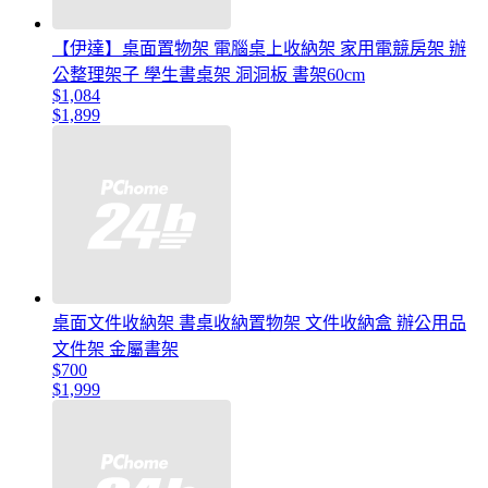
【伊達】桌面置物架 電腦桌上收納架 家用電競房架 辦
公整理架子 學生書桌架 洞洞板 書架60cm
$1,084
$1,899
桌面文件收納架 書桌收納置物架 文件收納盒 辦公用品
文件架 金屬書架
$700
$1,999