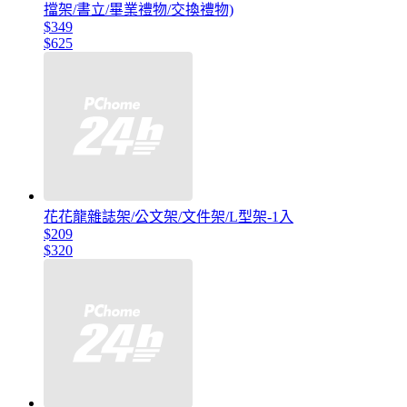
擋架/書立/畢業禮物/交換禮物)
$349
$625
花花龍雜誌架/公文架/文件架/L型架-1入
$209
$320