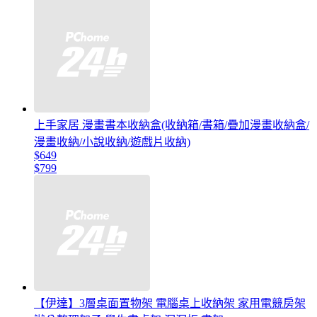
上手家居 漫畫書本收納盒(收納箱/書箱/疊加漫畫收納盒/
漫畫收納/小說收納/遊戲片收納)
$649
$799
【伊達】3層桌面置物架 電腦桌上收納架 家用電競房架