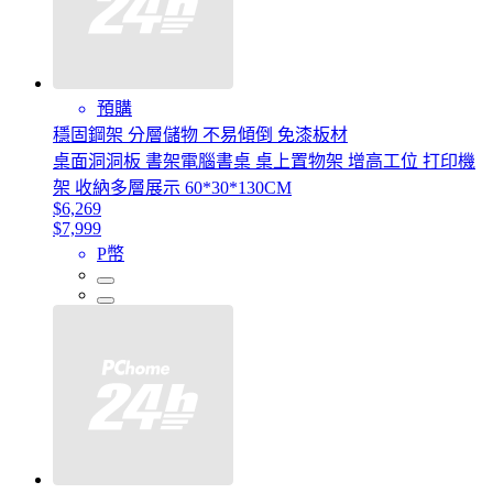
預購
穩固鋼架 分層儲物 不易傾倒 免漆板材
桌面洞洞板 書架電腦書桌 桌上置物架 增高工位 打印機
架 收納多層展示 60*30*130CM
$6,269
$7,999
P幣