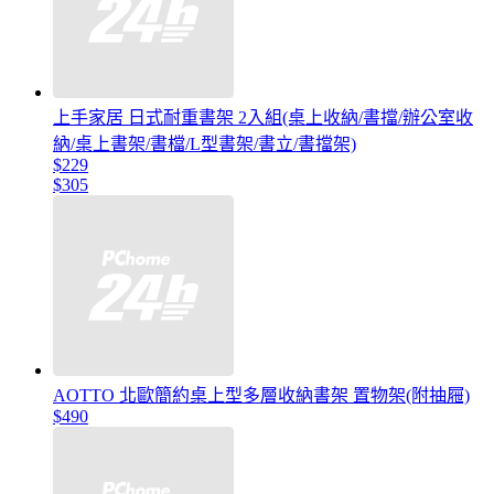
上手家居 日式耐重書架 2入組(桌上收納/書擋/辦公室收
納/桌上書架/書檔/L型書架/書立/書擋架)
$229
$305
AOTTO 北歐簡約桌上型多層收納書架 置物架(附抽屜)
$490