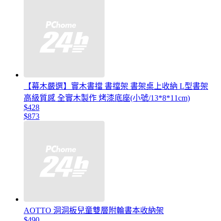
【幕木嚴選】實木書擋 書擋架 書架桌上收納 L型書架
高級質感 全實木製作 烤漆底座(小號/13*8*11cm)
$428
$873
AOTTO 洞洞板兒童雙層附輪書本收納架
$490