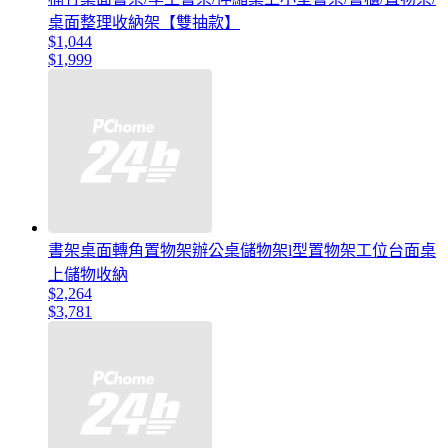
桌面整理收納架【雙抽款】
$1,044
$1,999
書架桌面轉角置物架辦公桌儲物架l型置物架工位台面桌
上儲物收納
$2,264
$3,781