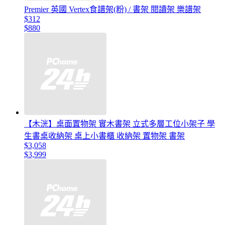
Premier 英國 Vertex食譜架(粉) / 書架 閱讀架 樂譜架
$312
$880
【木洸】桌面置物架 實木書架 立式多層工位小架子 學
生書桌收納架 桌上小書櫃 收納架 置物架 書架
$3,058
$3,999