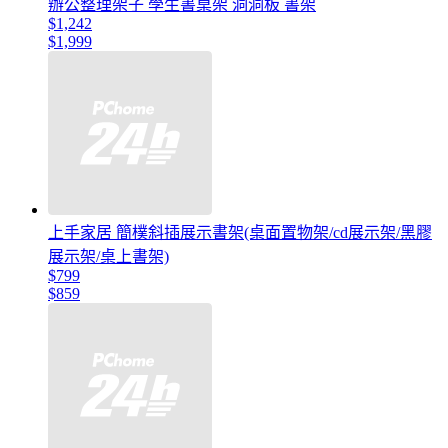
辦公整理架子 學生書桌架 洞洞板 書架
$1,242
$1,999
上手家居 簡樸斜插展示書架(桌面置物架/cd展示架/黑膠
展示架/桌上書架)
$799
$859