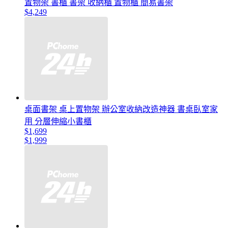
置物架 書櫃 書架 收納櫃 置物櫃 簡易書架
$4,249
桌面書架 桌上置物架 辦公室收納改造神器 書桌臥室家
用 分層伸縮小書櫃
$1,699
$1,999