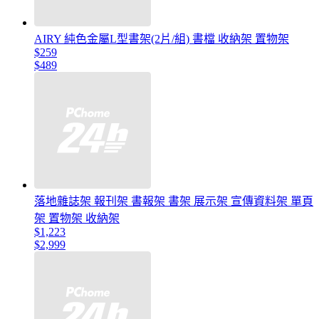
AIRY 純色金屬L型書架(2片/組) 書檔 收納架 置物架
$259
$489
落地雜誌架 報刊架 書報架 書架 展示架 宣傳資料架 單頁
架 置物架 收納架
$1,223
$2,999