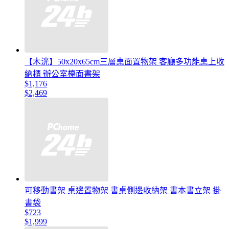
【木洸】50x20x65cm三層桌面置物架 客廳多功能桌上收
納櫃 辦公室檯面書架
$1,176
$2,469
可移動書架 桌邊置物架 書桌側邊收納架 書本書立架 掛
書袋
$723
$1,999