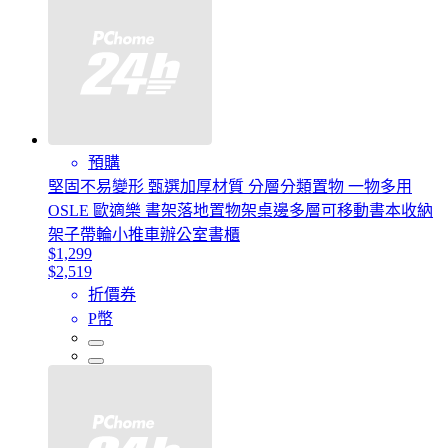
預購
堅固不易變形 甄選加厚材質 分層分類置物 一物多用
OSLE 歐適樂 書架落地置物架桌邊多層可移動書本收納
架子帶輪小推車辦公室書櫃
$1,299
$2,519
折價券
P幣