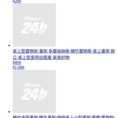
$200
桌上型置物架 書架 多層收納架 楠竹置物架 桌上書架 辦
公 桌上型家用出租屋 家具好物
$899
$1,099
楠竹桌面書架/學生書架/伸縮桌上小型書架/書櫃/置物架/