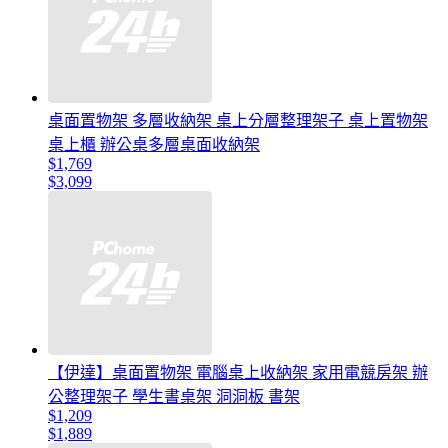
桌面置物架 多層收納架 桌上分層整理架子 桌上置物架
桌上櫃 辦公桌多層桌面收納架
$1,769
$3,099
【伊達】桌面置物架 電腦桌上收納架 家用電競房架 辦
公整理架子 學生書桌架 洞洞板 書架
$1,209
$1,889