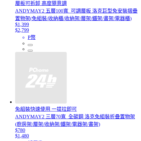
層板可拆卸 高度隨意調
ANDYMAY2 五層100寬_可調層板 洛克巨型免安裝摺疊
置物架(免組裝/收納櫃/收納架/層架/鐵架/書架/電器櫃)
$1,399
$2,799
P幣
免組裝快速使用 一提拉即可
ANDYMAY2 三層70寬_全碳鋼 洛克免組裝折疊置物架
(廚房架/層架/收納架/鐵架/電器架/書架)
$780
$1,480