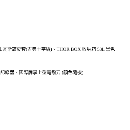
高山瓦斯罐皮套(古典十字縫)、THOR BOX 收納箱 53L 黑色
o專用記錄器、國際牌掌上型電鬍刀 (顏色隨機)