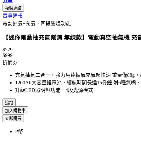
分享
複製連結
賣貴通報
電動抽氣+充氣，四段營燈功能
【迷你電動抽充氣幫浦 無線款】電動真空抽氣機 充氣
$579
$999
折價券
充氣抽氣二合一，強力馬達抽氣充氣超快速 重量僅88g
1200Ah大容量鋰電池，續航時間長達15分鐘 附6種氣
升級LED照明燈功能，4段光源模式
追蹤
加入購物車
立即購買
P幣