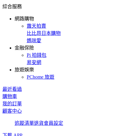
綜合服務
網路購物
露天拍賣
比比昂日本購物
媽咪愛
金融保險
Pi 拍錢包
易安網
旅遊娛樂
PChome 旅遊
最近看過
購物車
我的訂單
顧客中心
追蹤清單
退貨
會員設定
下載 APP