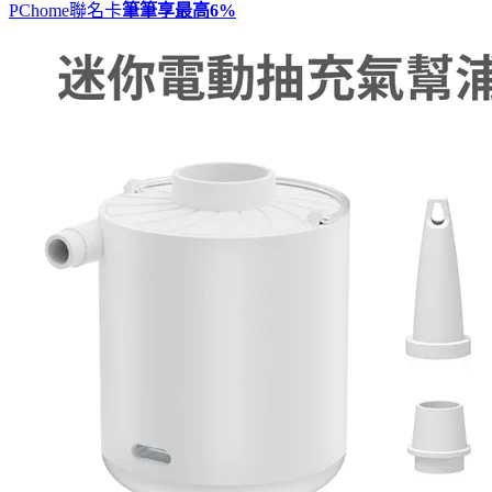
PChome聯名卡
筆筆享最高
6%