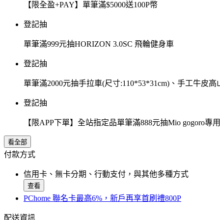
【限全盈+PAY】單筆滿$5000送100P幣
登記抽
單筆滿999元抽HORIZON 3.0SC 飛輪健身車
登記抽
單筆滿2000元抽手拉車(尺寸:110*53*31cm)、手工牛皮
登記抽
【限APP下單】全站指定品單筆滿888元抽Mio gogor
看全部
付款方式
信用卡、無卡分期、行動支付，與其他多種方式
查看
PChome 聯名卡最高6%，新戶再享首刷禮800P
配送資訊