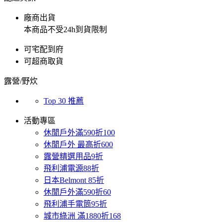
廠商出貨
本商品不受24h到貨限制
可宅配到府
可超商取貨
露營/野炊
Top 30 推薦
活動專區
休閒戶外滿590折100
休閒戶外 最高折600
露營精選用品9折
飛利浦電源88折
日本Belmont 85折
休閒戶外滿590折60
飛利浦手電筒95折
城市綠洲 滿1880折168