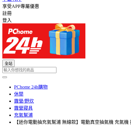
享受APP專屬優惠
註冊
登入
全站
PChome 24h購物
休閒
露營/野炊
露營寢具
充氣幫浦
【迷你電動抽充氣幫浦 無線款】電動真空抽氣機 充氣機 