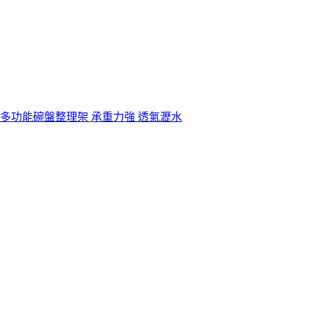
 多功能碗盤整理架 承重力強 透氣瀝水