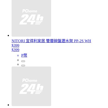
NITORI 宜得利家居 雙層碗盤瀝水架 PP-2S WH
$399
$399
P幣