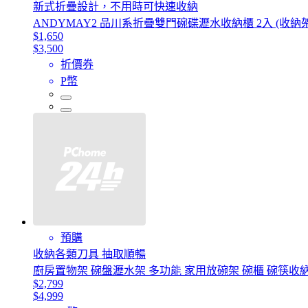
新式折疊設計，不用時可快速收納
ANDYMAY2 品川系折疊雙門碗碟瀝水收納櫃 2入 (收納
$1,650
$3,500
折價券
P幣
預購
收納各類刀具 抽取順暢
廚房置物架 碗盤瀝水架 多功能 家用放碗架 碗櫃 碗筷收納
$2,799
$4,999