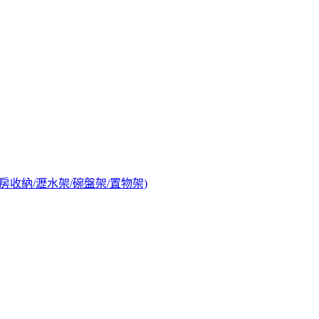
房收納/瀝水架/碗盤架/置物架)