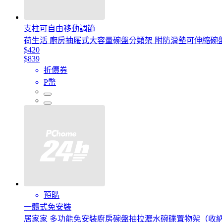
支柱可自由移動調節
荷生活 廚房抽屜式大容量碗盤分類架 附防滑墊可伸縮碗盤
$420
$839
折價券
P幣
預購
一體式免安裝
居家家 多功能免安裝廚房碗盤抽拉瀝水碗碟置物架（收納