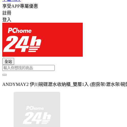
享受APP專屬優惠
註冊
登入
全站
ANDYMAY2 伊川碗碟瀝水收納櫃_雙層1入 (廚房架/瀝水架/碗