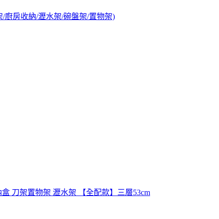
架/廚房收納/瀝水架/碗盤架/置物架)
盒 刀架置物架 瀝水架 【全配款】三層53cm