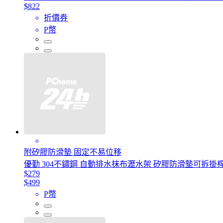
$822
折價券
P幣
附矽膠防滑墊 固定不易位移
優勤 304不鏽鋼 自動排水抹布瀝水架 矽膠防滑墊可拆掛
$279
$499
P幣