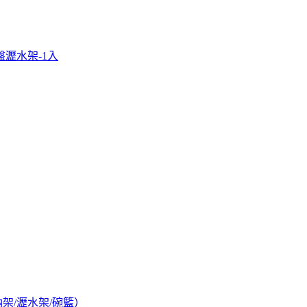
瀝水架-1入
架/瀝水架/碗籃）