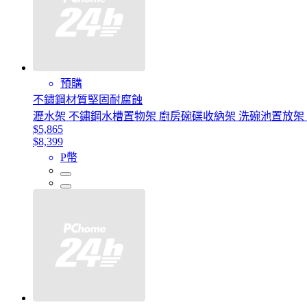
預購
不鏽鋼材質堅固耐腐蝕
瀝水架 不鏽鋼水槽置物架 廚房碗碟收納架 洗碗池置放架
$5,865
$8,399
P幣