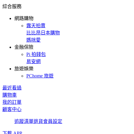
綜合服務
網路購物
露天拍賣
比比昂日本購物
媽咪愛
金融保險
Pi 拍錢包
易安網
旅遊娛樂
PChome 旅遊
最近看過
購物車
我的訂單
顧客中心
追蹤清單
退貨
會員設定
下載 APP