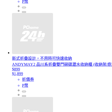
P幣
新式折疊設計，不用時可快速收納
ANDYMAY2 品川系折疊雙門碗碟瀝水收納櫃 (收納架/廚
$899
$1,899
折價券
P幣