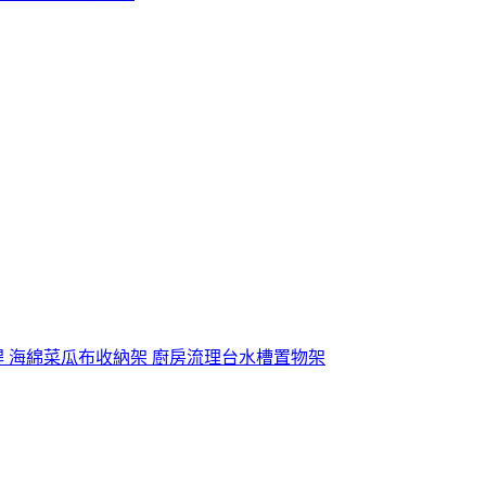
桿 海綿菜瓜布收納架 廚房流理台水槽置物架