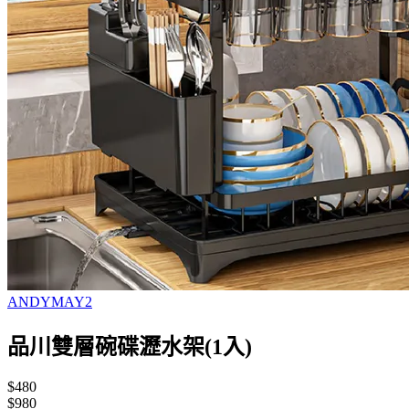
ANDYMAY2
品川雙層碗碟瀝水架(1入)
$480
$980