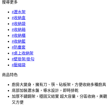
搜尋更多
#瀝水架
#收納盒
#收納袋
#收納箱
#收納櫃
#收納籃
#防塵套
#桌上收納架
#壁掛架/掛勾
#壓縮袋
商品特色
廚房大變身，擁有刀、筷、砧板架，方便收納多種廚具
底部加裝瀝水盤，導水設計，即時排乾
加厚不鏽鋼架，穩固又結實 超大容量，分區收納，美觀
又方便