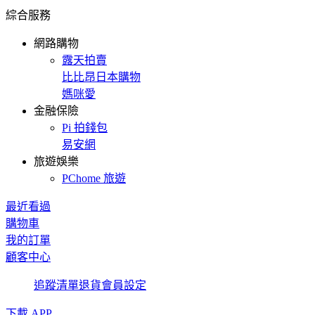
綜合服務
網路購物
露天拍賣
比比昂日本購物
媽咪愛
金融保險
Pi 拍錢包
易安網
旅遊娛樂
PChome 旅遊
最近看過
購物車
我的訂單
顧客中心
追蹤清單
退貨
會員設定
下載 APP