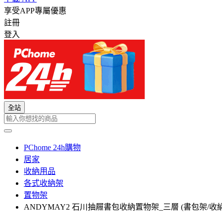
享受APP專屬優惠
註冊
登入
全站
PChome 24h購物
居家
收納用品
各式收納架
置物架
ANDYMAY2 石川抽屜書包收納置物架_三層 (書包架/收