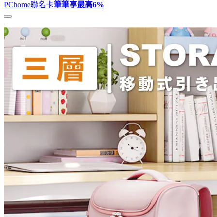
PChome聯名卡
筆筆享最高
6%