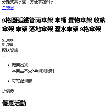
分離式集水盤，方便拿起倒水
金德恩
9格圓弧鐵管雨傘架 傘桶 置物傘架 收納
傘架 傘架 落地傘架 瀝水傘架 9格傘架
$1,099
$1,390
配送資訊
廠商出貨
本商品不受24h到貨限制
可宅配到府
折價券
優惠活動