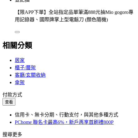
【限APP下單】全站指定品單筆滿888元抽Mio gogoro專
用記錄器、國際牌掌上型電鬍刀 (顏色隨機)
相關分類
居家
櫃子/層架
客廳/玄關收納
傘架
付款方式
查看
信用卡、無卡分期、行動支付，與其他多種方式
PChome 聯名卡最高6%，新戶再享首刷禮800P
搜尋更多