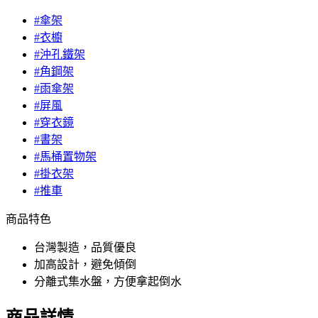
#傘架
#衣櫥
#沖孔鐵架
#角鋼架
#雨傘架
#屏風
#穿衣鏡
#書架
#馬桶置物架
#掛衣架
#推車
商品特色
台灣製造，品質優良
加高設計，避免傾倒
分離式集水盤，方便拿起倒水
商品詳情