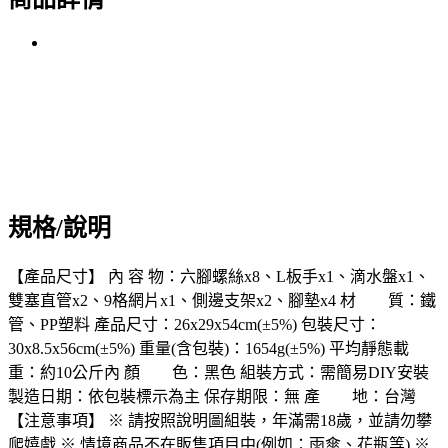
規格/說明
【產品尺寸】 內 容 物：六腳螺絲x8、L板手x1、滴水盤x1、
雙塞直管x2、9格網片x1、側邊支架x2、腳墊x4 材 質：鐵
管、PP塑料 產品尺寸：26x29x54cm(±5%) 包裝尺寸：
30x8.5x56cm(±5%) 重量(含包裝)：1654g(±5%) 平均靜態載
重：約10公斤內 顏 色：黑色 組裝方式：需簡易DIY安裝
製造日期：依包裝標示為主 保存期限：無 產 地：台灣
【注意事項】 ※ 請按照說明圖組裝，年滿需18歲，並請勿攀
爬嬉戲 ※ 情境商品不在販售項目中(例如：雨傘、花瓶等) ※