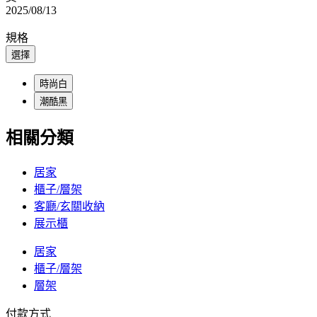
2025/08/13
規格
選擇
時尚白
潮酷黑
相關分類
居家
櫃子/層架
客廳/玄關收納
展示櫃
居家
櫃子/層架
層架
付款方式