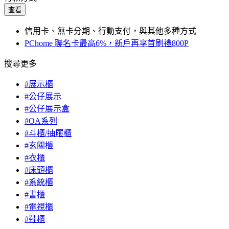
查看
信用卡、無卡分期、行動支付，與其他多種方式
PChome 聯名卡最高6%，新戶再享首刷禮800P
搜尋更多
#展示櫃
#公仔展示
#公仔展示盒
#OA系列
#斗櫃/抽屜櫃
#玄關櫃
#衣櫃
#床頭櫃
#系統櫃
#書櫃
#電視櫃
#鞋櫃