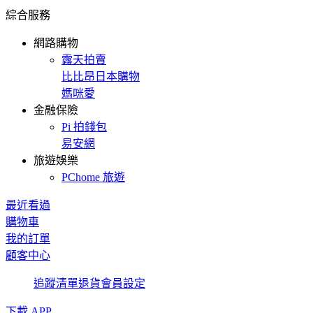
綜合服務
網路購物
露天拍賣
比比昂日本購物
媽咪愛
金融保險
Pi 拍錢包
易安網
旅遊娛樂
PChome 旅遊
最近看過
購物車
我的訂單
顧客中心
追蹤清單
退貨
會員設定
下載 APP