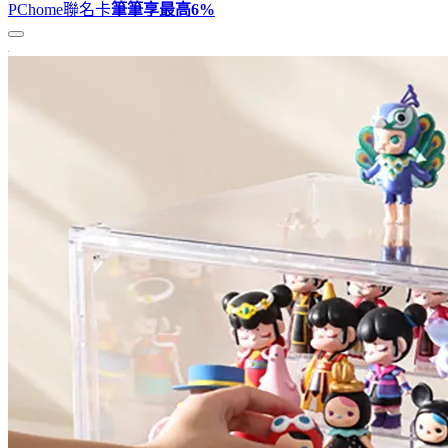
PChome聯名卡
筆筆享最高
6%