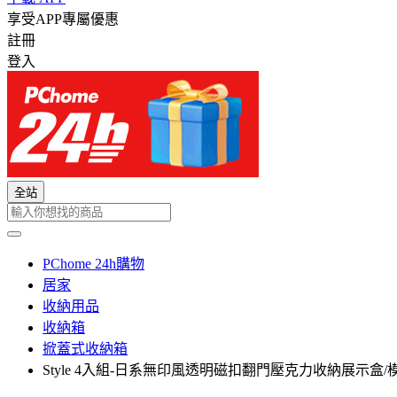
享受APP專屬優惠
註冊
登入
全站
PChome 24h購物
居家
收納用品
收納箱
掀蓋式收納箱
Style 4入組-日系無印風透明磁扣翻門壓克力收納展示盒/模型櫃