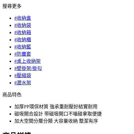
搜尋更多
#收納盒
#收納袋
#收納箱
#收納櫃
#收納籃
#防塵套
#桌上收納架
#壁掛架/掛勾
#壓縮袋
#瀝水架
商品特色
加厚PP環保材質 強承重耐壓好結實耐用
磁吸開合設計 带磁吸開口不嗑碰拿取便捷
加大空間分層分類 大容量收納 整潔有序