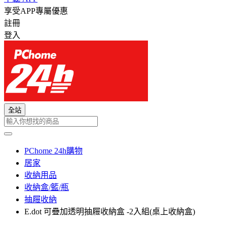
享受APP專屬優惠
註冊
登入
全站
PChome 24h購物
居家
收納用品
收納盒/籃/瓶
抽屜收納
E.dot 可疊加透明抽屜收納盒 -2入組(桌上收納盒)