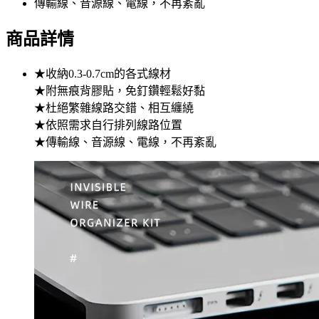
傳輸線、音源線、電線，不再紊亂
商品詳情
★收納0.3-0.7cm的各式線材
★附無痕背膠貼，免釘鑽輕鬆好黏
★杜絕繁雜線路交錯、相互纏繞
★依照需求自行排列線路位置
★傳輸線、音源線、電線，不再紊亂