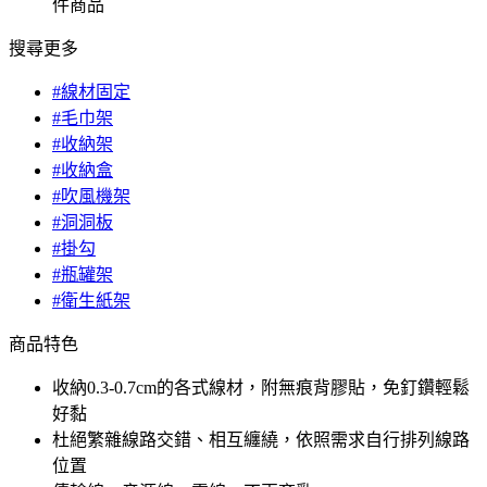
件商品
搜尋更多
#線材固定
#毛巾架
#收納架
#收納盒
#吹風機架
#洞洞板
#掛勾
#瓶罐架
#衛生紙架
商品特色
收納0.3-0.7cm的各式線材，附無痕背膠貼，免釘鑽輕鬆
好黏
杜絕繁雜線路交錯、相互纏繞，依照需求自行排列線路
位置