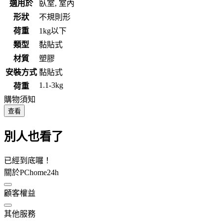
適用於
臥室, 室內
形狀
不規則形
荷重
1kg以下
類型
黏貼式
材質
塑膠
安裝方式
黏貼式
1.1-3kg
荷重
購物須知
查看
別人也看了
已經到底囉！
關於PChome24h
顧客權益
其他服務