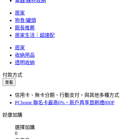
電器/線材收納
居家
狗食/罐頭
館長推薦
居家生活｜超速配
居家
收納用品
透明收納
付款方式
查看
信用卡、無卡分期、行動支付，與其他多種方式
PChome 聯名卡最高6%，新戶再享首刷禮800P
好康加購
選擇加購
0