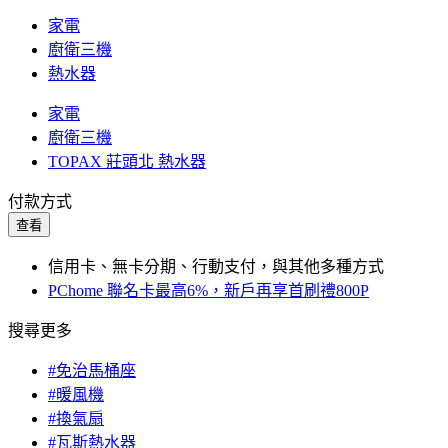
家電
廚衛三機
熱水器
家電
廚衛三機
TOPAX 莊頭北 熱水器
付款方式
查看
信用卡、無卡分期、行動支付，與其他多種方式
PChome 聯名卡最高6%，新戶再享首刷禮800P
搜尋更多
#免治馬桶座
#暖風機
#換氣扇
#瓦斯熱水器