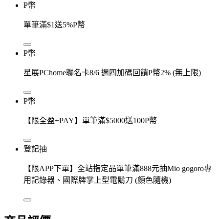
P幣
單筆滿$1送5%P幣
P幣
星展PChome聯名卡8/6 週四加碼回饋P幣2% (無上限)
P幣
【限全盈+PAY】單筆滿$5000送100P幣
登記抽
【限APP下單】全站指定品單筆滿888元抽Mio gogoro專
用記錄器、國際牌掌上型電鬍刀 (顏色隨機)