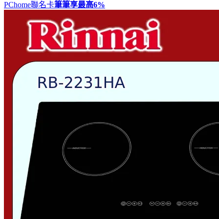
PChome聯名卡
筆筆享最高
6%