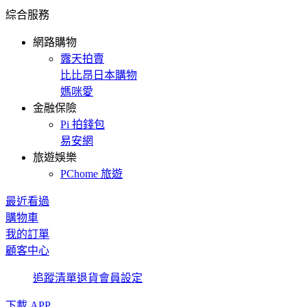
綜合服務
網路購物
露天拍賣
比比昂日本購物
媽咪愛
金融保險
Pi 拍錢包
易安網
旅遊娛樂
PChome 旅遊
最近看過
購物車
我的訂單
顧客中心
追蹤清單
退貨
會員設定
下載 APP