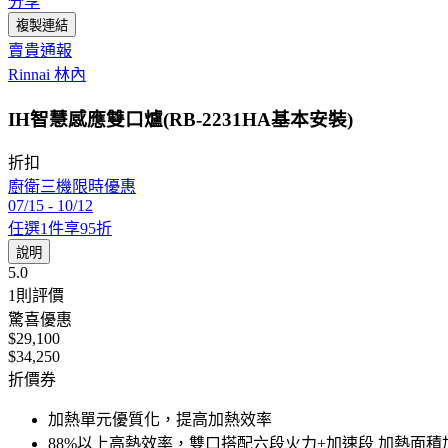
分享
複製連結
賣貴通報
Rinnai 林內
IH智慧感應雙口爐(RB-2231HA基本安裝)
折扣
廚衛三機限時優惠
07/15
-
10/12
任選1件享95折
說明
5.0
1
則評價
驚喜優惠
$29,100
$34,250
折價券
加熱單元優質化，提高加熱效率
88%以上高熱效率，雙口搭配六段火力+加速段 加熱面