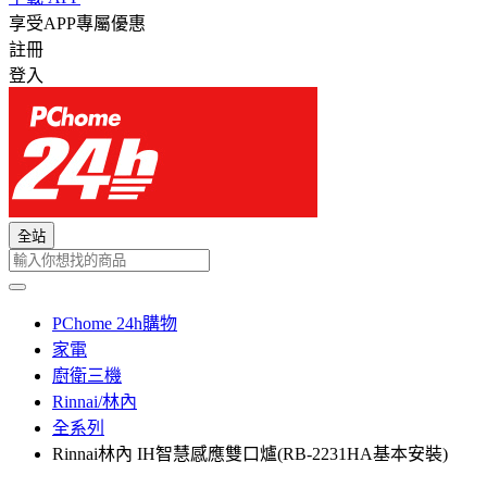
享受APP專屬優惠
註冊
登入
全站
PChome 24h購物
家電
廚衛三機
Rinnai/林內
全系列
Rinnai林內 IH智慧感應雙口爐(RB-2231HA基本安裝)