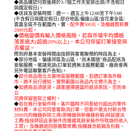
◆商品確認付款後將於3-7個工作天安排出貨(不含假日
與國定假日)。
◆送貨及安裝時間：週一 ~ 週五上午12:00至下午5:00 
(不含假日與國定假日) 部分地區/偏遠山區/宜花東全區/
雲嘉全區不在範圍內，實
、配件費500元，及機器整新費
2000元起。
價格變價有輸入價格風險，若與市場平均價格
◆
落差過大(超過20%以上)，本公司保留訂單接受與
否權益。
際到府基本安裝時間由技師與客電聯預約時段為主。
◆部分地區、偏遠郊區及山區，"尚未開放"商品配送及
安裝服務，敬請見諒(訂單若遇無法服務範圍，廠商會再
另外電話聯繫客戶告知)。
◆
部分商品限北北基地區服務範圍，若遇訂單為外縣
市，將不另行通知，實際範圍以商品內文標示為主。
◆
如遇商品須退貨，請客選擇適當的退貨原因，否則本
公
司將保留退款之權利。
◆
若在進行安裝件時，客戶臨時不同意給付超出的零件
材料費，本公司同意客取消訂單，但客戶需支付新台幣
2000元的機器拆除工資(原機器與新機器拆裝)與延遲派
工費(指技師因此安裝件而推遲其餘安裝件所耽誤的收入
工資)，及機器退回原廠整修費(指機器含紙箱及包裝，