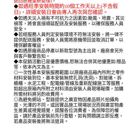
退回原廠重新整理)。
如遇旺季安裝時間約10個工作天以上(不含假
◆
日)，詳細安裝日會由專人再次與您確認。
◆如遇天災人禍有不可抗力之因素如:颱風、地震、其災
禍等，將會直接順延配送及安裝服務，以確保服務人員
安全。
◆若經服務人員判定安裝環境不符無法安裝，將一律不
提供配送服務，安裝人員需將原機帶回並取消訂單，以
確保顧客權益。
◆如遇原廠商品停產以新款型號為主出貨，廠商會另外
與客戶聯繫告知。
◆本促銷活動已是優惠價格,恕無法合併其他優惠如:贈品
等，依本內文為主。
◎一次性基本安裝服務範圍:以原廠商品箱內所附之零件
材料安裝到位，基本安裝無挖孔洞(洗洞)、割玻璃、拆
櫥櫃、水泥工程、配電線/管線及重新配線施工等服務，
如超出原箱內所附之材料須由安裝人員現場報價，加購
所需材料將另酌收費用。
◎為避免網站、型錄提供之廣宣物因產品照片拍攝角
度、光澤的不同，或因實品施工現場狀況而與廣宣物產
生差異或視覺錯覺，提醒各位消費者，為保障您的權
益，請於產品安裝前先行查驗，如有問題請立即反應，
若產品安裝後將無法退貨。