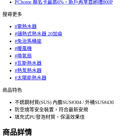
PChome 聯名卡最高6%，新戶再享首刷禮800P
搜尋更多
#電熱水器
#儲熱式熱水器 20加侖
#免治馬桶座
#暖風機
#換氣扇
#瓦斯熱水器
#熱泵熱水器
#太陽能熱水器
商品特色
不銹鋼材質(SUS) 內膽SUS#304 / 外桶SUS#430
防空燒等安全裝置，符合最新安規
填充式PU發泡材質，保溫效果佳
商品詳情