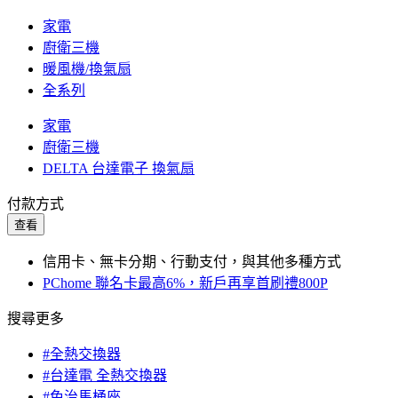
家電
廚衛三機
暖風機/換氣扇
全系列
家電
廚衛三機
DELTA 台達電子 換氣扇
付款方式
查看
信用卡、無卡分期、行動支付，與其他多種方式
PChome 聯名卡最高6%，新戶再享首刷禮800P
搜尋更多
#全熱交換器
#台達電 全熱交換器
#免治馬桶座