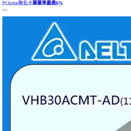
PChome聯名卡
筆筆享最高
6%