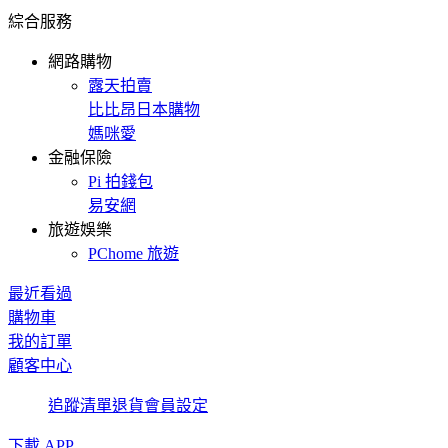
綜合服務
網路購物
露天拍賣
比比昂日本購物
媽咪愛
金融保險
Pi 拍錢包
易安網
旅遊娛樂
PChome 旅遊
最近看過
購物車
我的訂單
顧客中心
追蹤清單
退貨
會員設定
下載 APP