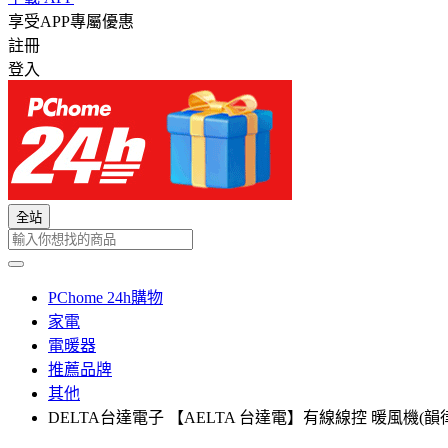
享受APP專屬優惠
註冊
登入
全站
PChome 24h購物
家電
電暖器
推薦品牌
其他
DELTA台達電子 【AELTA 台達電】有線線控 暖風機(韻律風門)