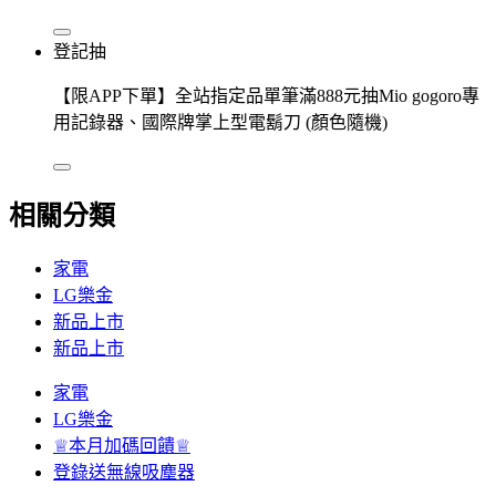
登記抽
【限APP下單】全站指定品單筆滿888元抽Mio gogoro專
用記錄器、國際牌掌上型電鬍刀 (顏色隨機)
相關分類
家電
LG樂金
新品上市
新品上市
家電
LG樂金
♕本月加碼回饋♕
登錄送無線吸塵器