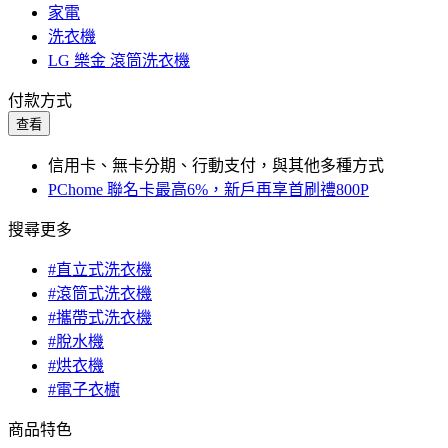
家電
洗衣機
LG 樂金 滾筒洗衣機
付款方式
查看
信用卡、無卡分期、行動支付，與其他多種方式
PChome 聯名卡最高6%，新戶再享首刷禮800P
搜尋更多
#直立式洗衣機
#滾筒式洗衣機
#攜帶式洗衣機
#脫水機
#烘衣機
#電子衣櫥
商品特色