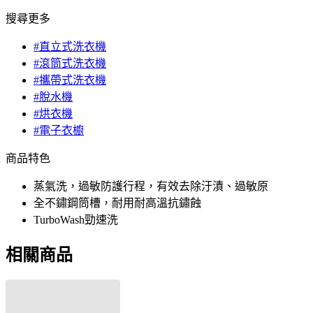
搜尋更多
#直立式洗衣機
#滾筒式洗衣機
#攜帶式洗衣機
#脫水機
#烘衣機
#電子衣櫥
商品特色
蒸氣洗，過敏防護行程，有效去除汙漬、過敏原
全不鏽鋼筒槽，耐用耐高溫抗鏽蝕
TurboWash勁速洗
相關商品