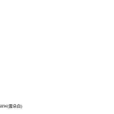
6HW(雲朵白)