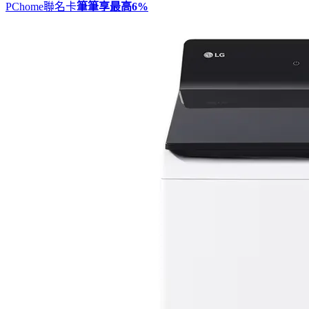
PChome聯名卡
筆筆享最高
6%