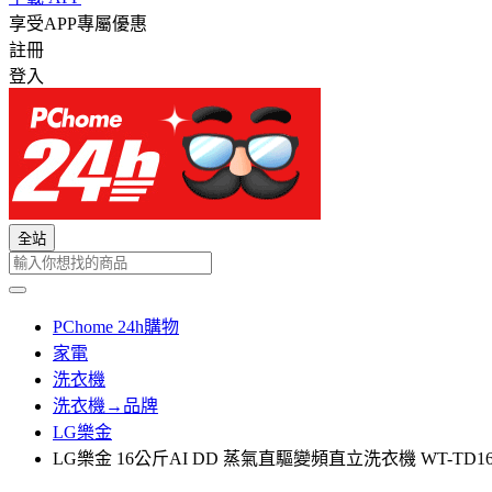
享受APP專屬優惠
註冊
登入
全站
PChome 24h購物
家電
洗衣機
洗衣機→品牌
LG樂金
LG樂金 16公斤AI DD 蒸氣直驅變頻直立洗衣機 WT-TD1