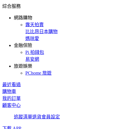
綜合服務
網路購物
露天拍賣
比比昂日本購物
媽咪愛
金融保險
Pi 拍錢包
易安網
旅遊娛樂
PChome 旅遊
最近看過
購物車
我的訂單
顧客中心
追蹤清單
退貨
會員設定
下載 APP